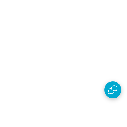
Email
Prijavi se
Slažem se sa
politikom privatnosti
Preuzmi aplikaciju
AKSA D.O.O.
Plaćanje i isporuka
O kompaniji