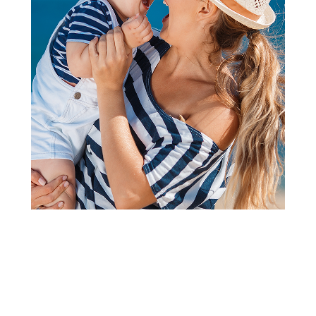
Namazi
Sante puter od kikirikija
Smooth Basic 500g
Šifra proizvoda:
A103244
Barkod:
5900617038289
Šifra modela:
A103244
Visina popusta uz loyality karticu zavisi od nivoa
članstva u Aksa klubu.