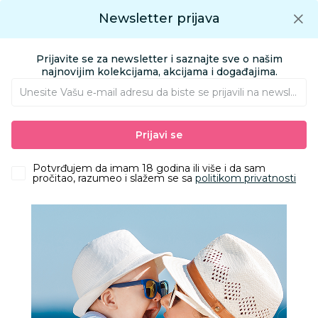
Preuzmite Aksa aplikaciju
Newsletter prijava
Google play
Aksa APP
0
0
Preuzmite besplatno Aksa Aplikaciju
App store
Prijavite se za newsletter i saznajte sve o našim
Pronađi proizvod
najnovijim kolekcijama, akcijama i događajima.
Unesite Vašu e‑mail adresu da biste se prijavili na newsletter.
AKSA
Proizvodi
Ishrana
Zdrava hrana
Namazi
Prijavi se
Sante puter od kikirikija Smooth Basic 500g
Potvrđujem da imam 18 godina ili više i da sam
pročitao, razumeo i slažem se sa
politikom privatnosti