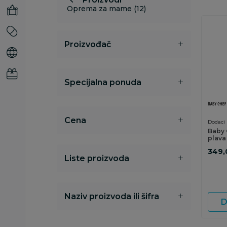
Oprema za mame (12)
Proizvođač
Specijalna ponuda
Cena
Dodaci z
Baby 
plava
349,
Liste proizvoda
Naziv proizvoda ili šifra
D