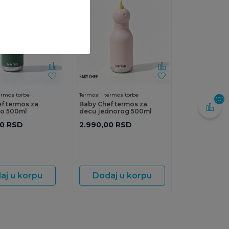
ermos torbe
Termosi i termos torbe
(0)
f termos za
Baby Chef termos za
no 500ml
decu jednorog 500ml
00
RSD
2.990,00
RSD
aj u korpu
Dodaj u korpu