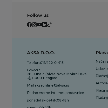
Follow us
AKSA D.O.O.
Plaća
Načini 
Telefon:
011/422-0-415
Uslovi 
Lokacija:
28. Juna 3 (bivša Nova Mokroluška
Plaćan
3), 11000 Beograd
Autopr
Mail:
aksaonline@aksa.rs
Plaćan
Radno vreme internet prodavnice
Plaćanj
ponedeljak-petak:
08-18h
subota:
09-17h