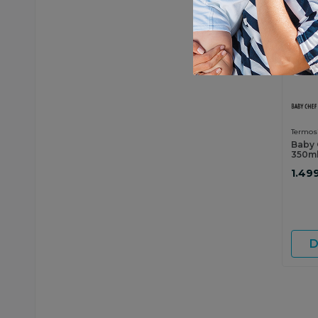
Termosi
Baby 
350m
1.49
D