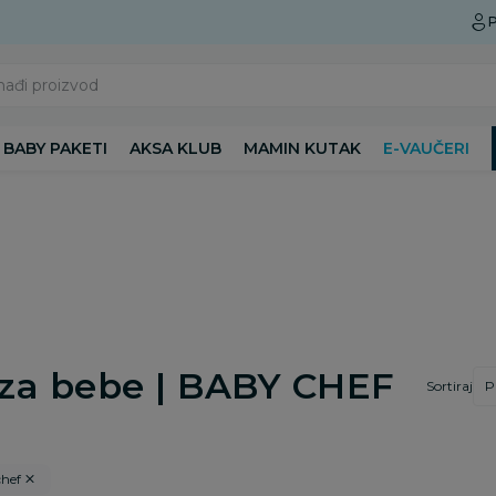
Preuzmite Aksa aplikaciju
P
nađi proizvod
BABY PAKETI
AKSA KLUB
MAMIN KUTAK
E-VAUČERI
 za bebe | BABY CHEF
Sortiraj
hef