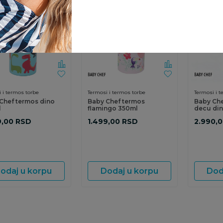
 i termos torbe
Termosi i termos torbe
Termosi i t
Chef termos dino
Baby Chef termos
Baby Che
l
flamingo 350ml
decu di
9,00
RSD
1.499,00
RSD
2.990,
odaj u korpu
Dodaj u korpu
Dod