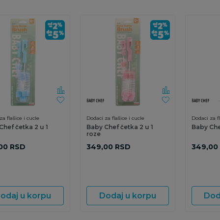
a flašice i cucle
Dodaci za flašice i cucle
Dodaci za fl
Chef četka 2 u 1
Baby Chef četka 2 u 1
Baby Che
roze
00
RSD
349,00
RSD
349,00
odaj u korpu
Dodaj u korpu
Dod