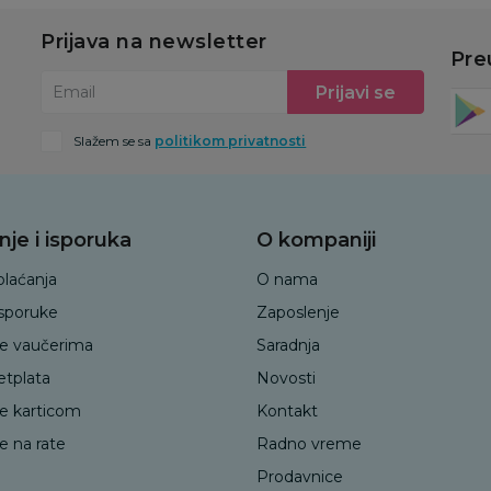
Prijava na newsletter
Pre
Prijavi se
Email
Slažem se sa
politikom privatnosti
nje i isporuka
O kompaniji
plaćanja
O nama
isporuke
Zaposlenje
je vaučerima
Saradnja
etplata
Novosti
je karticom
Kontakt
e na rate
Radno vreme
Prodavnice