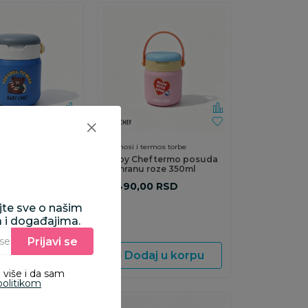
ermos torbe
Termosi i termos torbe
ef termo posuda
Baby Chef termo posuda
 plava 350ml
za hranu roze 350ml
00
RSD
2.490,00
RSD
ajte sve o našim
a i događajima.
Prijavi se
Unesite Vašu e‑mail adresu da biste se prijavili na newsletter.
aj u korpu
Dodaj u korpu
 više i da sam
politikom