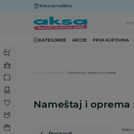
Status porudžbina
Plaćanje do 9 rata!
Pro
KATEGORIJE
AKCIJE
PRVA KUPOVINA
AKSA
Proizvodi
Nameštaj i oprema za bebe
Nameštaj i oprema
baby-c
Proizvodi