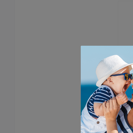
Dodaci z
Baby 
bočic
599,
D