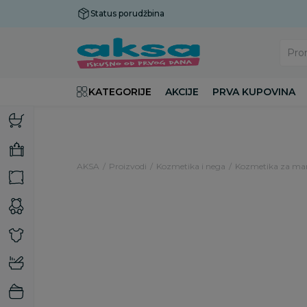
Status porudžbina
Plaćanje do 9 rata!
Pro
KATEGORIJE
AKCIJE
PRVA KUPOVINA
AKSA
Proizvodi
Kozmetika i nega
Kozmetika za m