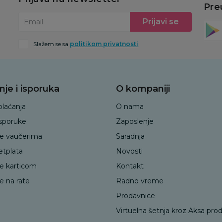
Pre
Prijavi se
Email
Slažem se sa
politikom privatnosti
nje i isporuka
O kompaniji
plaćanja
O nama
isporuke
Zaposlenje
je vaučerima
Saradnja
etplata
Novosti
je karticom
Kontakt
e na rate
Radno vreme
Prodavnice
Virtuelna šetnja kroz Aksa pro