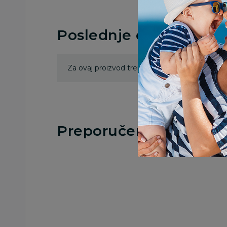
Poslednje ocene proi
Za ovaj proizvod trenutno nema ocena. Ocenj
Preporučeno