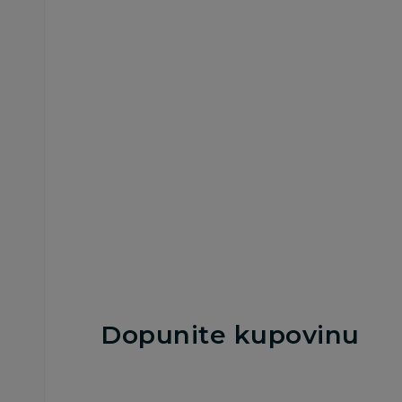
Nega tela
Nega tela
Neutrogena Losion
Neutrogena Cica
Telo Suva Koža
Losion Za Telo 100
400Ml
1.039,00
RSD
1.499,00
RSD
Dodaj u korpu
Dodaj u korp
Dopunite kupovinu