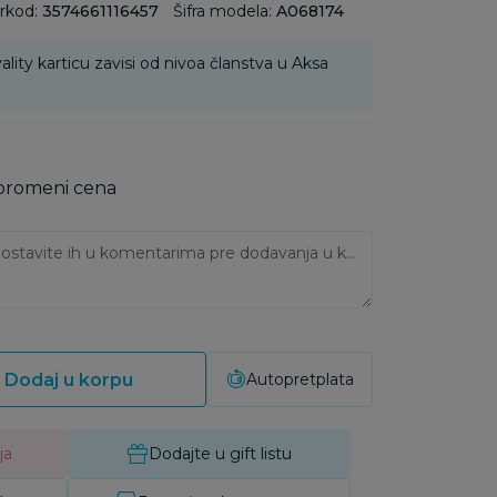
rkod:
3574661116457
Šifra modela:
A068174
ality karticu zavisi od nivoa članstva u Aksa
 promeni cena
Ukoliko imate napomene, ostavite ih u komentarima pre dodavanja u korpu:
Dodaj u korpu
Autopretplata
ja
Dodajte u gift listu