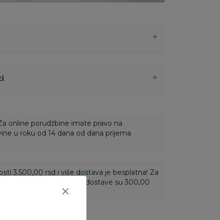
i
 Za online porudžbine imate pravo na
ine u roku od 14 dana od dana prijema
ti 3.500,00 rsd i više dostava je besplatna! Za
 do 3.499,99 rsd troškovi dostave su 300,00