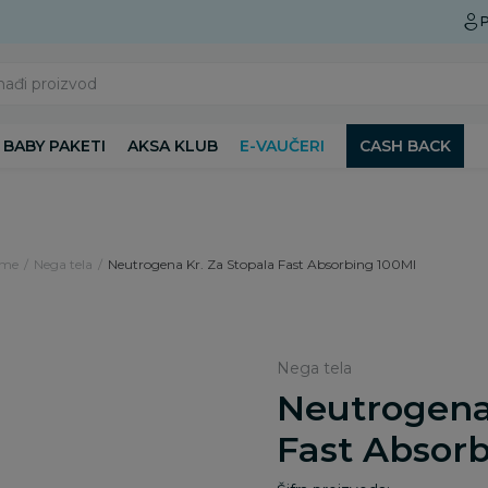
Preuzmite Aksa aplikaciju
P
nađi proizvod
BABY PAKETI
AKSA KLUB
E-VAUČERI
CASH BACK
ame
Nega tela
Neutrogena Kr. Za Stopala Fast Absorbing 100Ml
Nega tela
Neutrogena 
Fast Absor