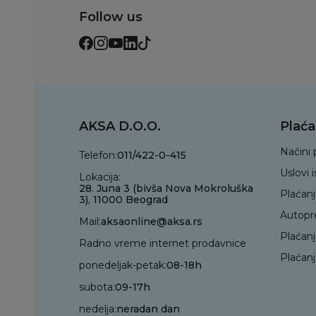
Follow us
AKSA D.O.O.
Plaća
Načini 
Telefon:
011/422-0-415
Uslovi 
Lokacija:
28. Juna 3 (bivša Nova Mokroluška
Plaćan
3), 11000 Beograd
Autopr
Mail:
aksaonline@aksa.rs
Plaćan
Radno vreme internet prodavnice
Plaćanj
ponedeljak-petak:
08-18h
subota:
09-17h
nedelja:
neradan dan