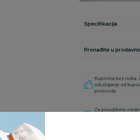
Specifikacija
Pronađite u prodavnic
Kupovina bez rizika:
odustajanje od kupov
proizvoda.
Za porudžbine vrednos
porudžbine vrednosti
rsd.