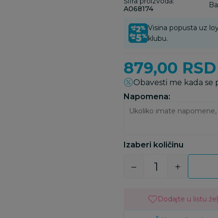
Šifra proizvoda:
Ba
A068174
Visina popusta uz loy
klubu.
879,00
RSD
Obavesti me kada se
Napomena:
Izaberi količinu
Dodajte u listu žel