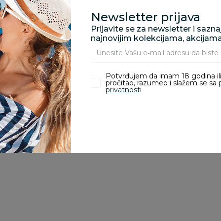
Newsletter prijava
Prijavite se za newsletter i sazn
zvoda
najnovijim kolekcijama, akcijam
ivanje je omogućeno samo korisnicima koji su kupili proizvod.
Potvrđujem da imam 18 godina ili
pročitao, razumeo i slažem se sa
privatnosti