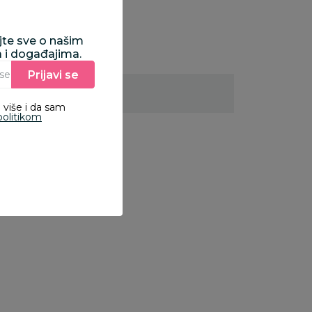
ajte sve o našim
a i događajima.
Prijavi se
Unesite Vašu e‑mail adresu da biste se prijavili na newsletter.
 više i da sam
politikom