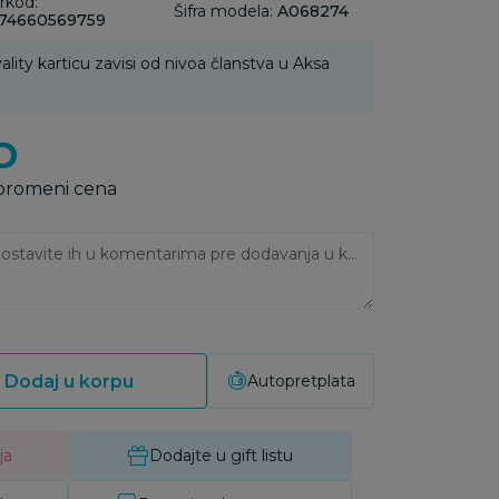
rkod:
Šifra modela:
A068274
74660569759
ality karticu zavisi od nivoa članstva u Aksa
D
 promeni cena
Ukoliko imate napomene, ostavite ih u komentarima pre dodavanja u korpu:
Dodaj u korpu
Autopretplata
ja
Dodajte u gift listu