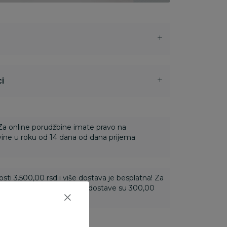
i
 Za online porudžbine imate pravo na
ine u roku od 14 dana od dana prijema
ti 3.500,00 rsd i više dostava je besplatna! Za
 do 3.499,99 rsd troškovi dostave su 300,00