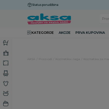
Status porudžbina
Plaćanje do 9 rata!
Pro
KATEGORIJE
AKCIJE
PRVA KUPOVINA
AKSA
Proizvodi
Kozmetika i nega
Kozmetika za m