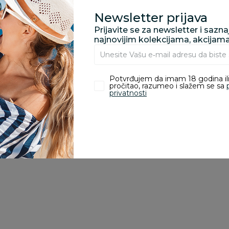
Newsletter prijava
Prijavite se za newsletter i sazn
zvoda
najnovijim kolekcijama, akcijam
ivanje je omogućeno samo korisnicima koji su kupili proizvod.
Potvrđujem da imam 18 godina ili
pročitao, razumeo i slažem se sa
privatnosti