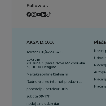
Follow us
AKSA D.O.O.
Plaća
Načini 
Telefon:
011/422-0-415
Uslovi 
Lokacija:
28. Juna 3 (bivša Nova Mokroluška
Plaćan
3), 11000 Beograd
Autopr
Mail:
aksaonline@aksa.rs
Plaćan
Radno vreme internet prodavnice
Plaćanj
ponedeljak-petak:
08-18h
subota:
09-17h
nedelja:
neradan dan