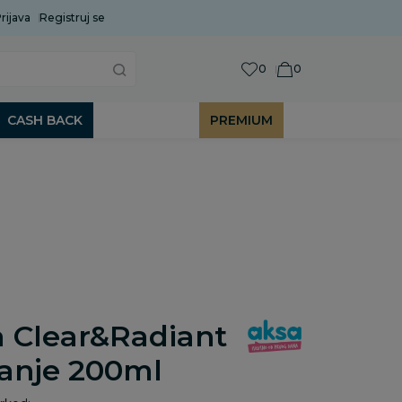
rijava
Uobičajeni rok isporuke je 2 do 7 radnih dana!
Registruj se
P
0
0
CASH BACK
PREMIUM
 Clear&Radiant
vanje 200ml