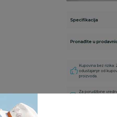
Specifikacija
Pronađite u prodavnic
Kupovina bez rizika:
odustajanje od kupov
proizvoda.
Za porudžbine vrednos
porudžbine vrednosti
rsd.