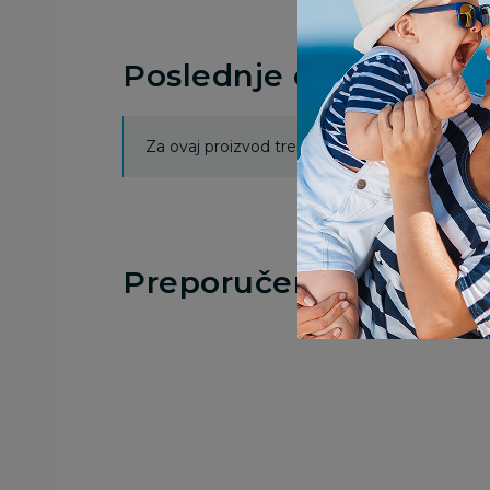
Poslednje ocene proi
Za ovaj proizvod trenutno nema ocena. Ocenj
Preporučeno