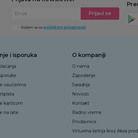
Pre
Prijavi se
Email
Slažem se sa
politikom privatnosti
nje i isporuka
O kompaniji
plaćanja
O nama
isporuke
Zaposlenje
je vaučerima
Saradnja
etplata
Novosti
je karticom
Kontakt
e na rate
Radno vreme
Prodavnice
Virtuelna šetnja kroz Aksa pro