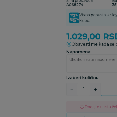
Šifra proizvoda:
Ba
A068274
35
Visina popusta uz loy
klubu.
1.029,00
RS
Obavesti me kada se
Napomena:
Izaberi količinu
Dodajte u listu žel