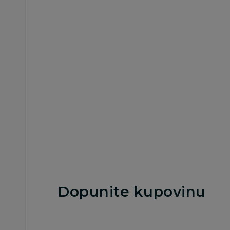
Nega tela
Nega tela
Neutrogena Losion
Neutrogena Cica
Telo Suva Koža
Losion Za Telo 100
400Ml
1.039,00
RSD
1.499,00
RSD
Dodaj u korpu
Dodaj u korp
Dopunite kupovinu