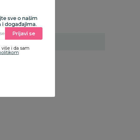
ajte sve o našim
a i događajima.
Prijavi se
Unesite Vašu e‑mail adresu da biste se prijavili na newsletter.
 više i da sam
politikom