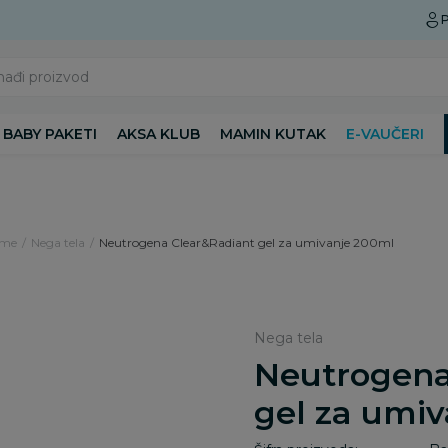
Preuzmite Aksa aplikaciju
P
nađi proizvod
BABY PAKETI
AKSA KLUB
MAMIN KUTAK
E-VAUČERI
ame
Nega tela
Neutrogena Clear&Radiant gel za umivanje 200ml
Nega tela
Neutrogena
gel za umi