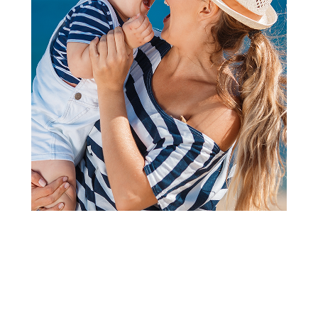
Nega tela
Neutrogena Balsam Za
Regener. Koze Rescue 50Ml
Šifra proizvoda:
A068282
Barkod:
3574661533568
Šifra modela:
A068282
Visina popusta uz loyality karticu zavisi od nivoa
članstva u Aksa klubu.