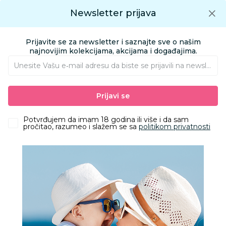
Preuzmite Aksa aplikaciju
Newsletter prijava
Google play
Aksa APP
0
0
Preuzmite besplatno Aksa Aplikaciju
App store
Prijavite se za newsletter i saznajte sve o našim
Pronađi proizvod
najnovijim kolekcijama, akcijama i događajima.
Unesite Vašu e‑mail adresu da biste se prijavili na newsletter.
AKSA
Proizvodi
Kozmetika i nega
Kozmetika za mame
Prijavi se
Nega tela
Neutrogena Balsam Za Regener. Koze Rescue 50Ml
Potvrđujem da imam 18 godina ili više i da sam
pročitao, razumeo i slažem se sa
politikom privatnosti