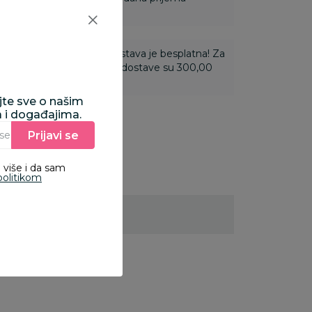
ti 3.500,00 rsd i više dostava je besplatna! Za
 do 3.499,99 rsd troškovi dostave su 300,00
ajte sve o našim
a i događajima.
Prijavi se
Unesite Vašu e‑mail adresu da biste se prijavili na newsletter.
 više i da sam
politikom