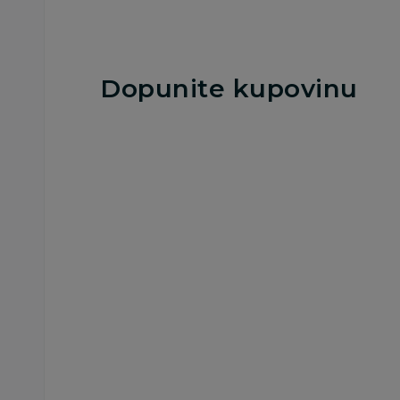
Dopunite kupovinu
25
%
Besplatna
dostava
Blenderi
Chicco blender
18.369,00
RSD
24.499,00
RSD
Ušteda:
6.130,00
RSD