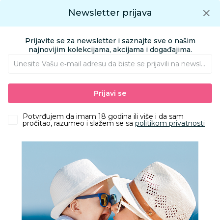
Preuzmite Aksa aplikaciju
Newsletter prijava
Google play
Aksa APP
0
0
Preuzmite besplatno Aksa Aplikaciju
App store
Prijavite se za newsletter i saznajte sve o našim
Pronađi proizvod
najnovijim kolekcijama, akcijama i događajima.
Unesite Vašu e‑mail adresu da biste se prijavili na newsletter.
AKSA
Proizvodi
HOME&BEAUTY
SCHOOL&WORK
OLOVKE
Prijavi se
Be Cool hemijska olovka sa kornjačom
Potvrđujem da imam 18 godina ili više i da sam
pročitao, razumeo i slažem se sa
politikom privatnosti