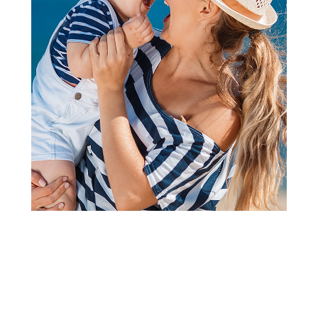
OLOVKE
Be Cool hemijska olovka sa
kornjačom
Šifra proizvoda:
A095169
Barkod:
8600856004249
Šifra modela:
A095169
Visina popusta uz loyality karticu zavisi od nivoa
članstva u Aksa klubu.