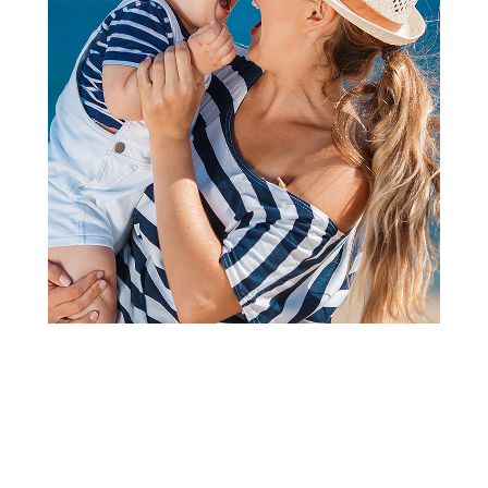
OLOVKE
Be Cool hemijska olovka sa
srcem
Šifra proizvoda:
A095170
Barkod:
8600856004256
Šifra modela:
A095170
Visina popusta uz loyality karticu zavisi od nivoa
članstva u Aksa klubu.