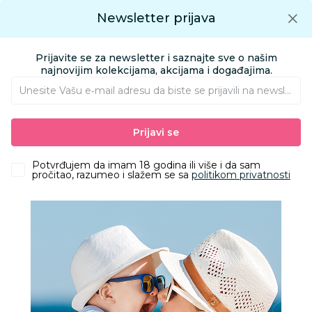
Preuzmite Aksa aplikaciju
Newsletter prijava
Google play
Aksa APP
0
0
Preuzmite besplatno Aksa Aplikaciju
App store
Prijavite se za newsletter i saznajte sve o našim
Pronađi proizvod
najnovijim kolekcijama, akcijama i događajima.
Unesite Vašu e‑mail adresu da biste se prijavili na newsletter.
AKSA
Proizvodi
HOME&BEAUTY
SCHOOL&WORK
OLOVKE
Prijavi se
Be Cool hemijska olovka sa srcem
Potvrđujem da imam 18 godina ili više i da sam
pročitao, razumeo i slažem se sa
politikom privatnosti