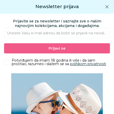
Preuzmite Aksa aplikaciju
Newsletter prijava
Google play
Aksa APP
0
0
Preuzmite besplatno Aksa Aplikaciju
App store
Prijavite se za newsletter i saznajte sve o našim
Pronađi proizvod
najnovijim kolekcijama, akcijama i događajima.
Unesite Vašu e‑mail adresu da biste se prijavili na newsletter.
AKSA
Proizvodi
Kolica i autosedišta
Kolica za bebe i decu
Prijavi se
Osnovni modeli kolica
Cybex kolica Orfeo, Stormy Blue 2026
Potvrđujem da imam 18 godina ili više i da sam
pročitao, razumeo i slažem se sa
politikom privatnosti