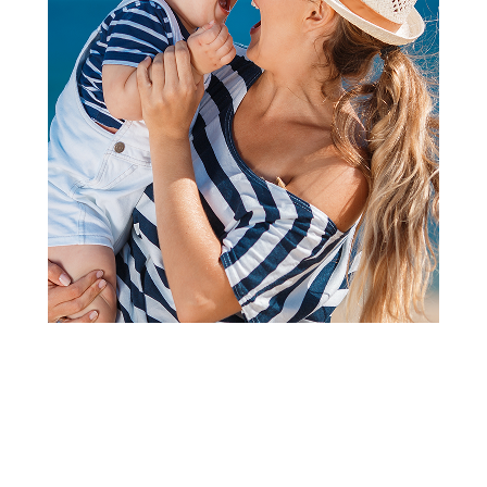
2
3
4
5
6
7
8
9
1
Osnovni modeli kolica
Cybex kolica Orfeo, Stormy
Blue 2026
Šifra proizvoda:
A105280
Barkod:
4063846566914
Šifra modela:
A105280
Otkrijte svet zajedno sa Orfeom. Kompaktna kolica koja
pružaju veliku udobnost, olakšavaju putovanje avionom ili
vozom.