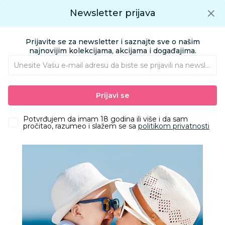
Preuzmite Aksa aplikaciju
Newsletter prijava
Google play
Aksa APP
0
0
Preuzmite besplatno Aksa Aplikaciju
App store
Prijavite se za newsletter i saznajte sve o našim
Pronađi proizvod
najnovijim kolekcijama, akcijama i događajima.
Unesite Vašu e‑mail adresu da biste se prijavili na newsletter.
AKSA
Proizvodi
Igračke i knjižara
Igračke za bebe
Prijavi se
Ostale igračke za bebe i malu decu
Chicco senzorne loptice zeka
Potvrđujem da imam 18 godina ili više i da sam
pročitao, razumeo i slažem se sa
politikom privatnosti