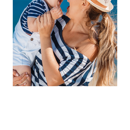
2
3
4
1
Ostale igračke za bebe i malu decu
Chicco senzorne loptice zeka
Šifra proizvoda:
A105772
Barkod:
8058664184361
Šifra modela:
A105772
1.799,00
RSD
Obavesti me kada se promeni cena