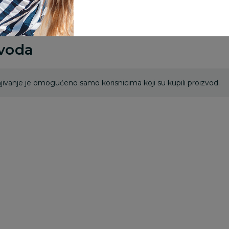
zvoda
ivanje je omogućeno samo korisnicima koji su kupili proizvod.