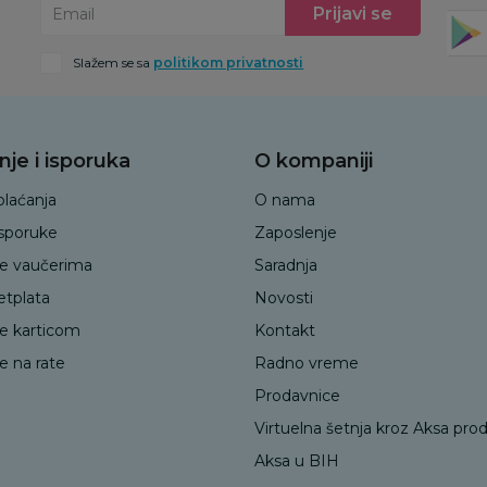
Prijavi se
Email
Slažem se sa
politikom privatnosti
nje i isporuka
O kompaniji
plaćanja
O nama
isporuke
Zaposlenje
je vaučerima
Saradnja
etplata
Novosti
je karticom
Kontakt
e na rate
Radno vreme
Prodavnice
Virtuelna šetnja kroz Aksa pro
Aksa u BIH