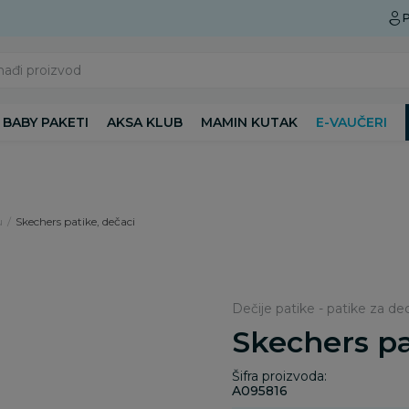
Preuzmite Aksa aplikaciju
P
nađi proizvod
BABY PAKETI
AKSA KLUB
MAMIN KUTAK
E-VAUČERI
u
Skechers patike, dečaci
Dečije patike - patike za de
Skechers pa
Šifra proizvoda:
A095816