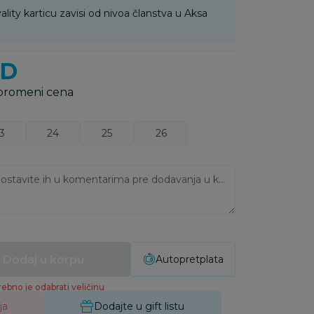
ality karticu zavisi od nivoa članstva u Aksa
SD
 promeni cena
3
24
25
26
Ukoliko imate napomene, ostavite ih u komentarima pre dodavanja u korpu:
Dodaj u korpu
Autopretplata
ebno je odabrati veličinu
ja
Dodajte u gift listu