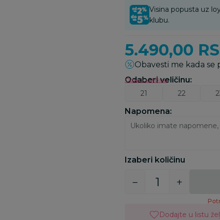
Visina popusta uz loy
klubu.
5.490,00
R
Obavesti me kada se
Odaberi veličinu
:
Odredi veličinu
21
22
2
Napomena:
Izaberi količinu
Potr
Dodajte u listu žel