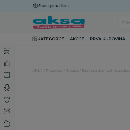
Status porudžbina
Plaćanje do 9 rata!
Pro
KATEGORIJE
AKCIJE
PRVA KUPOVINA
AKSA
Proizvodi
Obuća
Dečije patike - patike za dec