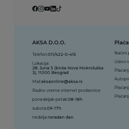
AKSA D.O.O.
Plaća
Načini 
Telefon:
011/422-0-415
Uslovi 
Lokacija:
28. Juna 3 (bivša Nova Mokroluška
Plaćan
3), 11000 Beograd
Autopr
Mail:
aksaonline@aksa.rs
Plaćan
Radno vreme internet prodavnice
Plaćanj
ponedeljak-petak:
08-18h
subota:
09-17h
nedelja:
neradan dan