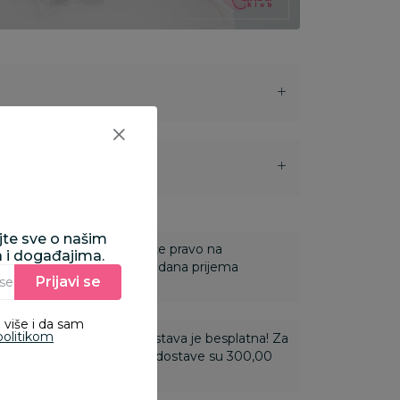
i
ajte sve o našim
 Za online porudžbine imate pravo na
a i događajima.
ine u roku od 14 dana od dana prijema
Prijavi se
Unesite Vašu e‑mail adresu da biste se prijavili na newsletter.
 više i da sam
politikom
ti 3.500,00 rsd i više dostava je besplatna! Za
 do 3.499,99 rsd troškovi dostave su 300,00