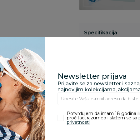
Specifikacija
Pronađite u prodavnic
Newsletter prijava
Prijavite se za newsletter i sazn
Kupovina bez rizika:
najnovijim kolekcijama, akcijam
odustajanje od kupov
proizvoda.
Potvrđujem da imam 18 godina ili
pročitao, razumeo i slažem se sa
Za porudžbine vrednos
privatnosti
porudžbine vrednosti
rsd.