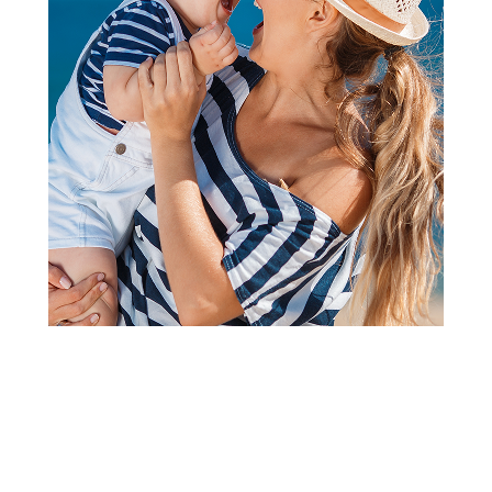
13
%
Pelene za bebe
Pelene za bebe
Bambo Eco-Friendly
Eco boom joy bioraz.
podmetač 60x60cm
pelene za bebe S (3-
8kg)36kom
649,00
RSD
2.099,00
RSD
749,00
RSD
100,00
RSD
Ušteda:
Dodaj u korpu
Dodaj u korpu