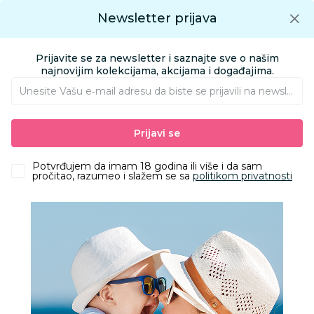
Preuzmite Aksa aplikaciju
Newsletter prijava
Google play
Aksa APP
0
0
Preuzmite besplatno Aksa Aplikaciju
App store
Prijavite se za newsletter i saznajte sve o našim
Pronađi proizvod
najnovijim kolekcijama, akcijama i događajima.
Unesite Vašu e‑mail adresu da biste se prijavili na newsletter.
AKSA
Proizvodi
Kozmetika i nega
Pelene i maramice
Prijavi se
Zeleni kutak
Potvrđujem da imam 18 godina ili više i da sam
pročitao, razumeo i slažem se sa
politikom privatnosti
Filteri
Zeleni kutak je posebna kategorija u Aksi gde možete
pronaći proizvode od recikliranog I obnovljivog materijala,
organske proizvode i bez glutena.
15 Proizvoda
Obriši sve