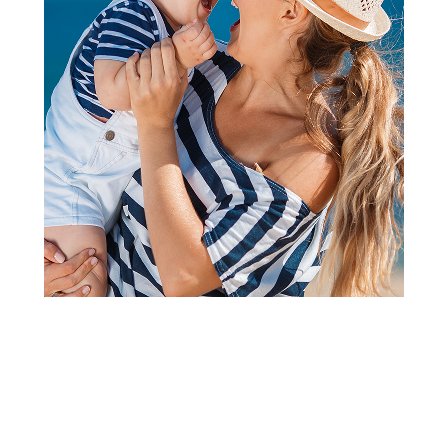
Pelene za bebe
Lillo&Pippo pelena od muslina
70x70cm 3/1, Leopard
Šifra proizvoda:
A105008
Barkod:
8600856086917
Šifra modela:
A105008