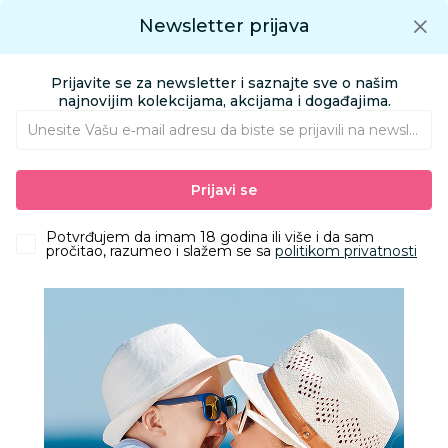
Preuzmite Aksa aplikaciju
Newsletter prijava
Google play
Aksa APP
0
0
Preuzmite besplatno Aksa Aplikaciju
App store
Prijavite se za newsletter i saznajte sve o našim
Pronađi proizvod
najnovijim kolekcijama, akcijama i događajima.
Unesite Vašu e‑mail adresu da biste se prijavili na newsletter.
AKSA
Proizvodi
Kozmetika i nega
Pelene i maramice
Prijavi se
Pelene za bebe
Lillo&Pippo pelena od muslina 70x70cm 3/1, Leopard
Potvrđujem da imam 18 godina ili više i da sam
pročitao, razumeo i slažem se sa
politikom privatnosti