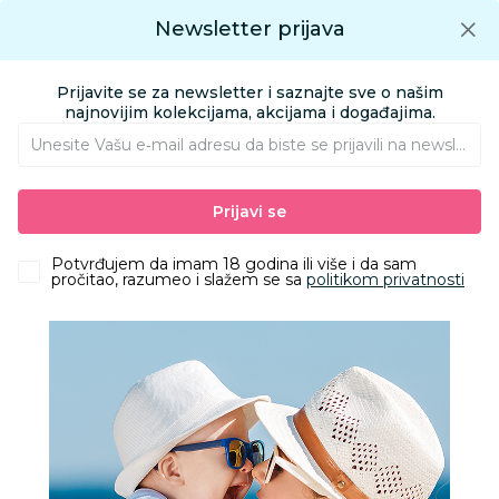
Preuzmite Aksa aplikaciju
Newsletter prijava
Google play
Aksa APP
0
0
Preuzmite besplatno Aksa Aplikaciju
App store
Prijavite se za newsletter i saznajte sve o našim
Pronađi proizvod
najnovijim kolekcijama, akcijama i događajima.
Unesite Vašu e‑mail adresu da biste se prijavili na newsletter.
AKSA
Proizvodi
Kozmetika i nega
Pelene i maramice
Prijavi se
Pelene za bebe
Lillo&Pippo pelena od muslina 70x70cm 3/1, Jungle
Potvrđujem da imam 18 godina ili više i da sam
pročitao, razumeo i slažem se sa
politikom privatnosti