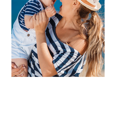
Pelene za bebe
Lillo&Pippo pelena od muslina
70x70cm 3/1, Jungle
Šifra proizvoda:
A105009
Barkod:
8600856086924
Šifra modela:
A105009
1.690,00
RSD