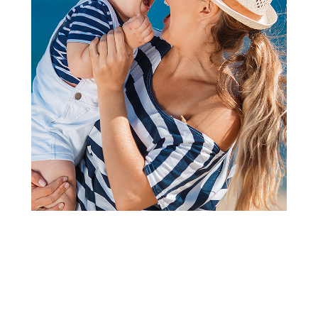
Peškiri i setovi za kupanje
Lillo&Pippo peškir sa
kapuljačom 85x85cm, Bear
Šifra proizvoda:
A105021
Barkod:
8600856087044
Šifra modela:
A105021
Redovna Aksa akcija traje od 01.08.2026. do 31.08.2026.