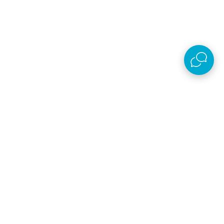
AKSA D.O.O.
Plaćanje i isporuka
O kompaniji
Online prodaja