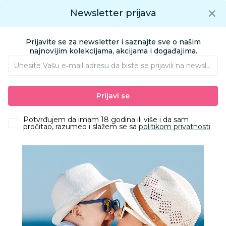
Preuzmite Aksa aplikaciju
Newsletter prijava
Google play
Aksa APP
0
0
Preuzmite besplatno Aksa Aplikaciju
App store
Prijavite se za newsletter i saznajte sve o našim
Pronađi proizvod
najnovijim kolekcijama, akcijama i događajima.
Unesite Vašu e‑mail adresu da biste se prijavili na newsletter.
AKSA
Proizvodi
Kozmetika i nega
Oprema za kupanje
Prijavi se
Peškiri i setovi za kupanje
Lillo&Pippo peškir sa kapuljačom 85x85cm, Bear
Potvrđujem da imam 18 godina ili više i da sam
pročitao, razumeo i slažem se sa
politikom privatnosti
20
%