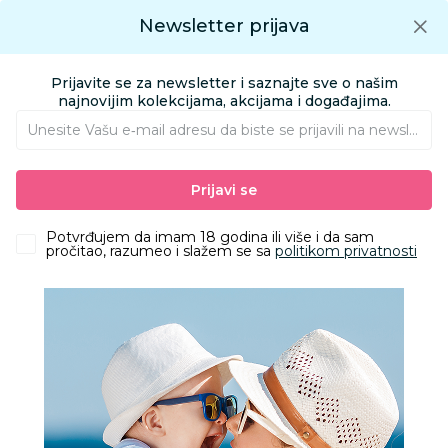
Preuzmite Aksa aplikaciju
Newsletter prijava
Google play
Aksa APP
0
0
Preuzmite besplatno Aksa Aplikaciju
App store
Prijavite se za newsletter i saznajte sve o našim
Pronađi proizvod
najnovijim kolekcijama, akcijama i događajima.
Unesite Vašu e‑mail adresu da biste se prijavili na newsletter.
AKSA
Proizvodi
Kozmetika i nega
Oprema za kupanje
Prijavi se
Peškiri i setovi za kupanje
Stefan set peškira 2/1, Crvena Zvezda, 50x90 cm
Potvrđujem da imam 18 godina ili više i da sam
pročitao, razumeo i slažem se sa
politikom privatnosti