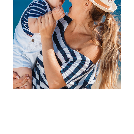
Peškiri i setovi za kupanje
Stefan set peškira 2/1, Crvena
Zvezda, 50x90 cm
Šifra proizvoda:
A105816
Barkod:
8600528082889
Šifra modela:
A105816