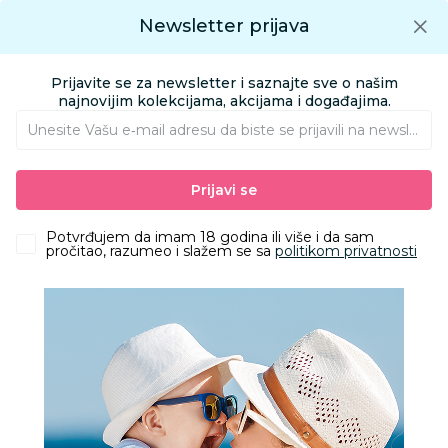
Preuzmite Aksa aplikaciju
Newsletter prijava
Google play
Aksa APP
0
0
Preuzmite besplatno Aksa Aplikaciju
App store
Prijavite se za newsletter i saznajte sve o našim
Pronađi proizvod
najnovijim kolekcijama, akcijama i događajima.
Unesite Vašu e‑mail adresu da biste se prijavili na newsletter.
AKSA
Proizvodi
Kozmetika i nega
Oprema za kupanje
Prijavi se
Peškiri i setovi za kupanje
Lillo&Pippo peškir sa kapuljačom, 80x80cm
Potvrđujem da imam 18 godina ili više i da sam
pročitao, razumeo i slažem se sa
politikom privatnosti