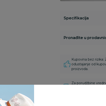
Specifikacija
Pronađite u prodavnic
Kupovina bez rizika:
odustajanje od kupov
proizvoda.
Za porudžbine vrednos
porudžbine vrednosti
rsd.