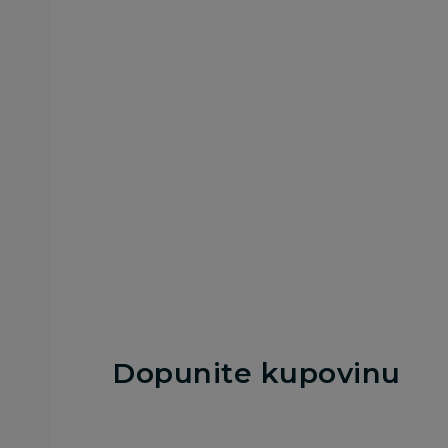
Peškiri i setovi za kupanje
Peškiri i setovi za kupan
Stefan set peškira 2/1,
Stefan set peškira 2/
Partizan, 50x90 cm
Crvena Zvezda,
50x90 cm
2.590,00
RSD
2.590,00
RSD
Dodaj u korpu
Dodaj u korp
Dopunite kupovinu