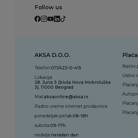
Follow us
AKSA D.O.O.
Plaća
Načini 
Telefon:
011/422-0-415
Uslovi 
Lokacija:
28. Juna 3 (bivša Nova Mokroluška
Plaćan
3), 11000 Beograd
Autopr
Mail:
aksaonline@aksa.rs
Plaćan
Radno vreme internet prodavnice
Plaćanj
ponedeljak-petak:
08-18h
subota:
09-17h
nedelja:
neradan dan