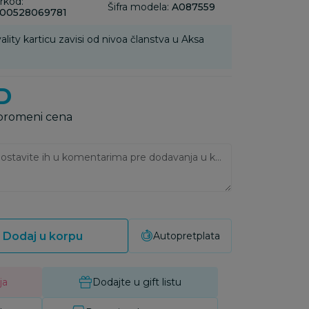
rkod:
Šifra modela:
A087559
00528069781
ality karticu zavisi od nivoa članstva u Aksa
D
 promeni cena
Ukoliko imate napomene, ostavite ih u komentarima pre dodavanja u korpu:
Dodaj u korpu
Autopretplata
ja
Dodajte u gift listu