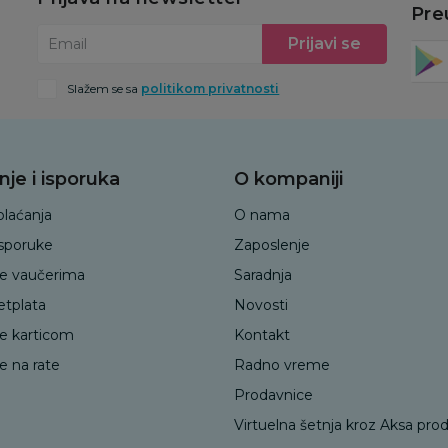
Pre
Prijavi se
Email
Slažem se sa
politikom privatnosti
nje i isporuka
O kompaniji
plaćanja
O nama
isporuke
Zaposlenje
je vaučerima
Saradnja
etplata
Novosti
je karticom
Kontakt
e na rate
Radno vreme
Prodavnice
Virtuelna šetnja kroz Aksa pro