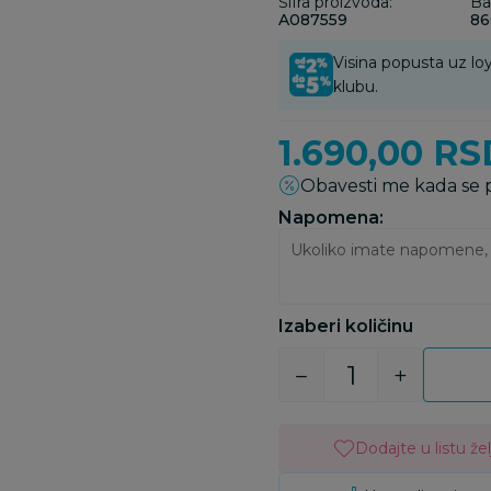
Šifra proizvoda:
Ba
A087559
86
Visina popusta uz loy
klubu.
1.690,00
RS
Obavesti me kada se
Napomena:
Izaberi količinu
Dodajte u listu žel