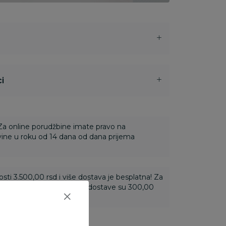
i
 Za online porudžbine imate pravo na
ine u roku od 14 dana od dana prijema
ti 3.500,00 rsd i više dostava je besplatna! Za
 do 3.499,99 rsd troškovi dostave su 300,00