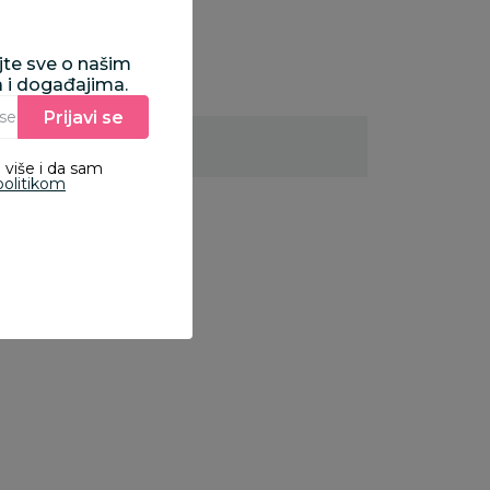
ajte sve o našim
a i događajima.
Prijavi se
Unesite Vašu e‑mail adresu da biste se prijavili na newsletter.
 više i da sam
politikom
0
%
20
%
20
%