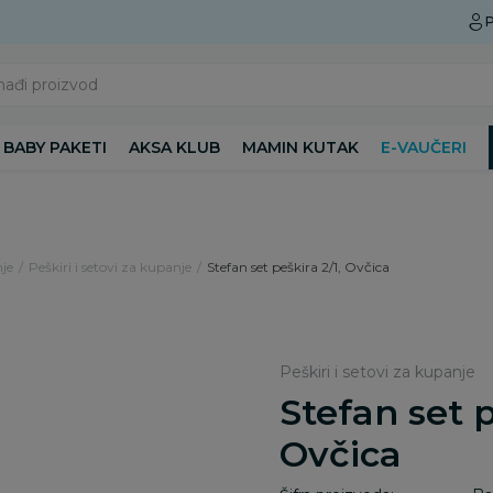
Preuzmite Aksa aplikaciju
P
nađi proizvod
BABY PAKETI
AKSA KLUB
MAMIN KUTAK
E-VAUČERI
je
Peškiri i setovi za kupanje
Stefan set peškira 2/1, Ovčica
Peškiri i setovi za kupanje
Stefan set p
Ovčica