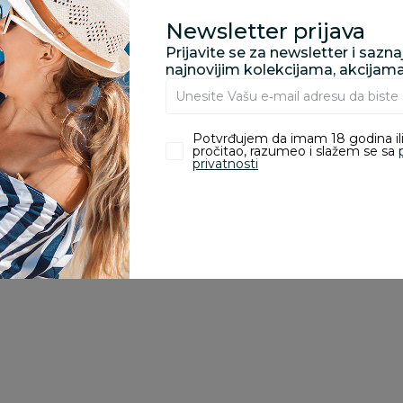
Newsletter prijava
Prijavite se za newsletter i sazn
zvoda
najnovijim kolekcijama, akcijam
ivanje je omogućeno samo korisnicima koji su kupili proizvod.
Potvrđujem da imam 18 godina ili
pročitao, razumeo i slažem se sa
privatnosti
2