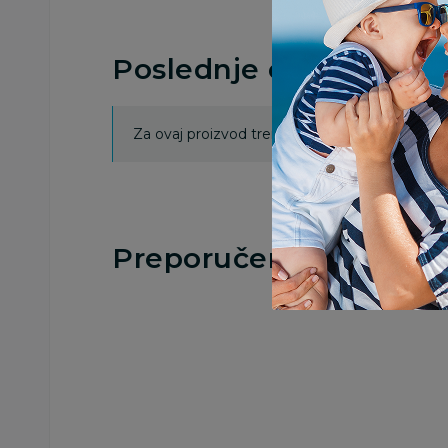
Poslednje ocene proi
Za ovaj proizvod trenutno nema ocena. Ocenj
Preporučeno