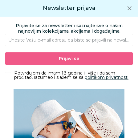
Preuzmite Aksa aplikaciju
Newsletter prijava
Google play
Aksa APP
0
0
Preuzmite besplatno Aksa Aplikaciju
App store
Prijavite se za newsletter i saznajte sve o našim
Pronađi proizvod
najnovijim kolekcijama, akcijama i događajima.
Unesite Vašu e‑mail adresu da biste se prijavili na newsletter.
AKSA
Proizvodi
Kozmetika i nega
Oprema za kupanje
Prijavi se
Peškiri i setovi za kupanje
Stefan peškir Lux - mint, 50X90
Potvrđujem da imam 18 godina ili više i da sam
pročitao, razumeo i slažem se sa
politikom privatnosti