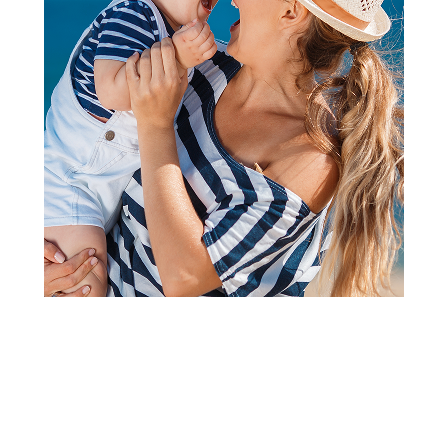
2
1
Peškiri i setovi za kupanje
Stefan peškir Lux - mint, 50X90
Šifra proizvoda:
A097258
Barkod:
8600528055968
Šifra modela:
A097258
Peskiri se prodaju pojedinacno.
Visina popusta uz loyality karticu zavisi od nivoa