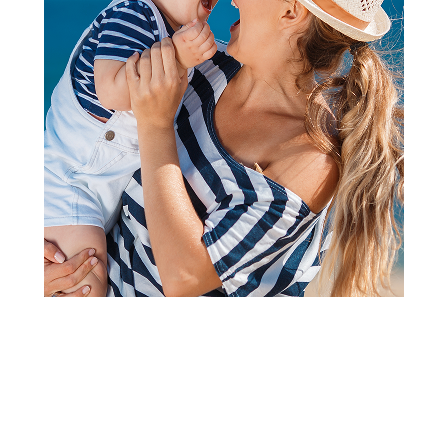
Peškiri za kupanje
Stamion peškir Sonic 70x140,
dečaci
Šifra proizvoda:
A105909
Barkod:
5204679028838
Šifra modela:
A105909