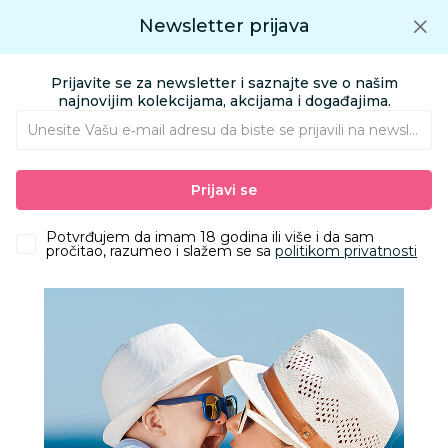
Preuzmite Aksa aplikaciju
Newsletter prijava
Google play
Aksa APP
0
0
Preuzmite besplatno Aksa Aplikaciju
App store
Prijavite se za newsletter i saznajte sve o našim
Pronađi proizvod
najnovijim kolekcijama, akcijama i događajima.
Unesite Vašu e‑mail adresu da biste se prijavili na newsletter.
AKSA
Proizvodi
Kućni tekstil
Tekstilna oprema za bebe i mame
Prijavi se
Za kupanje
Peškiri za kupanje
Stamion peškir Sonic 70x140, dečaci
Potvrđujem da imam 18 godina ili više i da sam
pročitao, razumeo i slažem se sa
politikom privatnosti