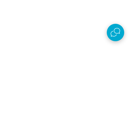
AKSA D.O.O.
Plaćanje i isporuka
O kompaniji
Online prodaja
Nastojimo da budemo što precizniji u opisu proizvoda, prikazu slika i samih cena,
ali ne možemo garantovati da su sve informacije kompletne i bez grešaka. Svi