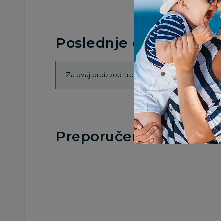
Poslednje ocene proi
Za ovaj proizvod trenutno nema ocena. Ocenj
Preporučeno