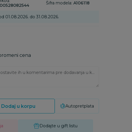
rkod:
Šifra modela:
A106118
00528082544
od 01.08.2026. do 31.08.2026.
 promeni cena
Ukoliko imate napomene, ostavite ih u komentarima pre dodavanja u korpu:
Dodaj u korpu
Autopretplata
ja
Dodajte u gift listu