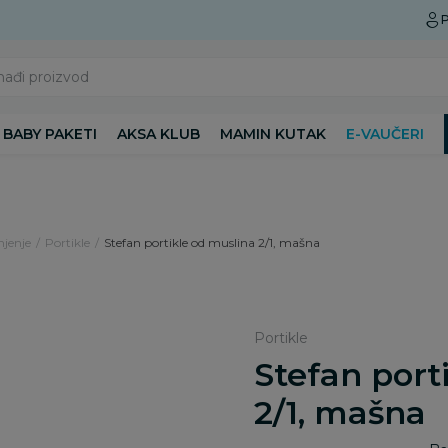
Preuzmite Aksa aplikaciju
P
nađi proizvod
BABY PAKETI
AKSA KLUB
MAMIN KUTAK
E-VAUČERI
njenje
Portikle
Stefan portikle od muslina 2/1, mašna
Portikle
Stefan port
2/1, mašna