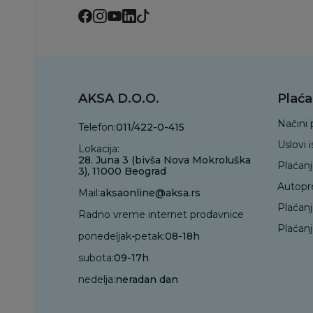
AKSA D.O.O.
Plaća
Načini 
Telefon:
011/422-0-415
Uslovi 
Lokacija:
28. Juna 3 (bivša Nova Mokroluška
Plaćan
3), 11000 Beograd
Autopr
Mail:
aksaonline@aksa.rs
Plaćan
Radno vreme internet prodavnice
Plaćanj
ponedeljak-petak:
08-18h
subota:
09-17h
nedelja:
neradan dan