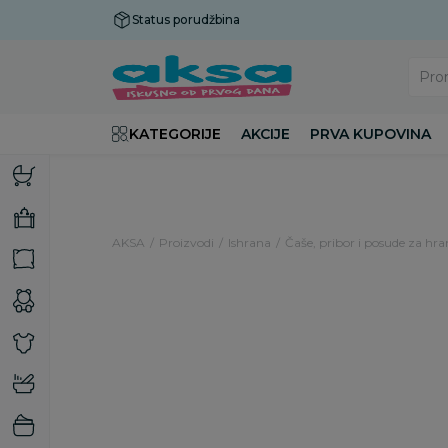
Status porudžbina
Plaćanje do 9 rata!
Pro
KATEGORIJE
AKCIJE
PRVA KUPOVINA
AKSA
Proizvodi
Ishrana
Čaše, pribor i posude za hra
16
%