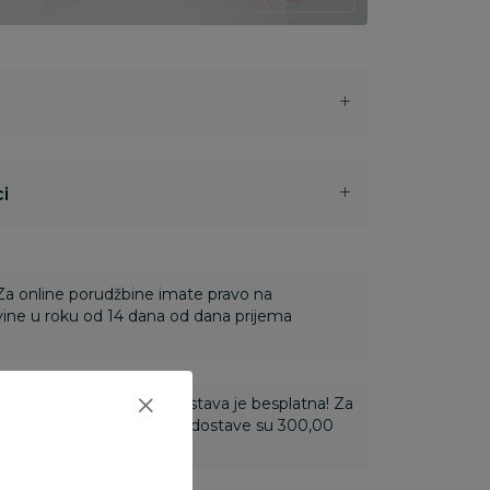
i
 Za online porudžbine imate pravo na
ine u roku od 14 dana od dana prijema
ti 3.500,00 rsd i više dostava je besplatna! Za
 do 3.499,99 rsd troškovi dostave su 300,00