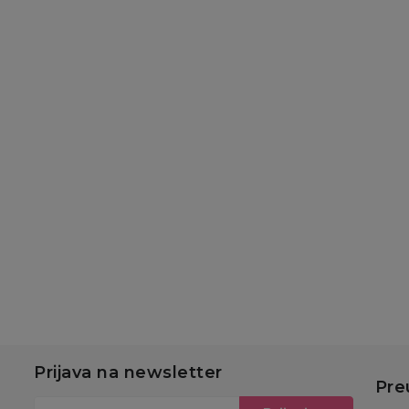
Slatke kašice
Slatke kašice
Sl
Gerber pouch
Hipp pouch jabuka,
H
jabuka, borovnica,
banana sa keksom
ba
banana 80g
100g
in
179,00
RSD
180,00
RSD
1
u
Dodaj u korpu
Dodaj u korpu
Prijava na newsletter
Pre