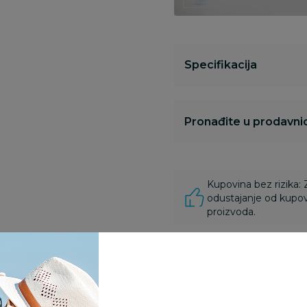
Specifikacija
Pronađite u prodavnic
Kupovina bez rizika:
odustajanje od kupov
proizvoda.
Za porudžbine vrednos
porudžbine vrednosti
rsd.