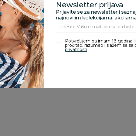
Newsletter prijava
Prijavite se za newsletter i sazn
najnovijim kolekcijama, akcijam
zvoda
Potvrđujem da imam 18 godina ili
pročitao, razumeo i slažem se sa
ivanje je omogućeno samo korisnicima koji su kupili proizvod.
privatnosti