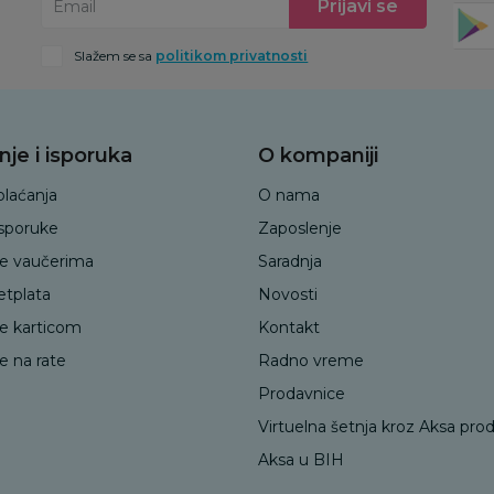
Prijavi se
Email
Slažem se sa
politikom privatnosti
nje i isporuka
O kompaniji
plaćanja
O nama
isporuke
Zaposlenje
je vaučerima
Saradnja
etplata
Novosti
je karticom
Kontakt
e na rate
Radno vreme
Prodavnice
Virtuelna šetnja kroz Aksa pro
Aksa u BIH