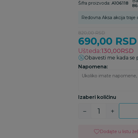
Ba
Šifra proizvoda:
A106118
86
Redovna Aksa akcija traje 
820,00
RSD
690,00
RSD
Ušteda:
130,00
RSD
Obavesti me kada se
Napomena:
Izaberi količinu
Dodajte u listu žel