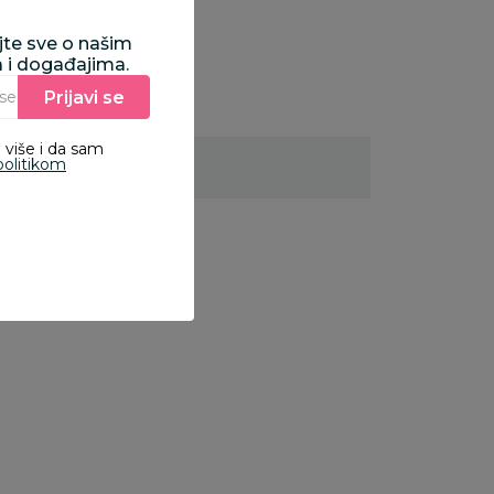
ajte sve o našim
a i događajima.
Prijavi se
Unesite Vašu e‑mail adresu da biste se prijavili na newsletter.
 više i da sam
politikom