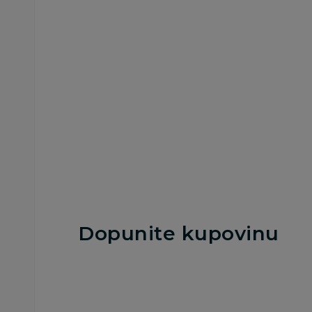
Portikle
Portikle
Lillo&Pippo portikla,
Lillo&Pippo portikl
devojčice
devojčice
290,00
RSD
290,00
RSD
Dodaj u korpu
Dodaj u korp
Dopunite kupovinu