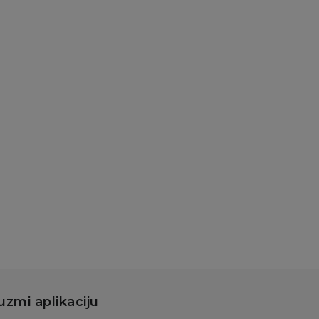
atke kašice
ipp pouch jabuka,
nana, malina sa
t.žit. 100g
80,00
RSD
Dodaj u korpu
uzmi aplikaciju