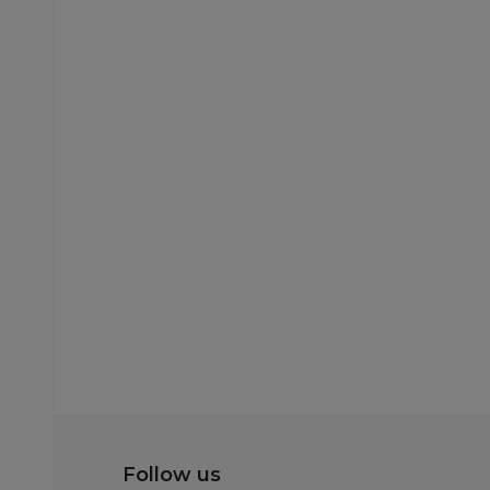
Slatke kašice
Gerber pouch
jabuka, šljiva,
šargarepa 80g
179,00
RSD
Dodaj u korp
Follow us