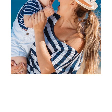
Portikle
Minikoioi silikonska portikla
Flexibib River Green
Šifra proizvoda:
A059667
Barkod:
8681176332403
Šifra modela:
A059667
Živeći kao iseljenik na različitim kontinentima, suosnivač
Hande Todd otkrila je rešenja koja su joj olakšala
svakodnevni roditeljski život. Minikoioi je rođen sa ciljem da