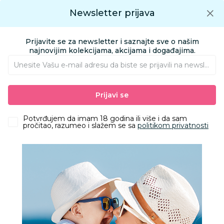
Preuzmite Aksa aplikaciju
Newsletter prijava
Google play
Aksa APP
0
0
Preuzmite besplatno Aksa Aplikaciju
App store
Prijavite se za newsletter i saznajte sve o našim
Pronađi proizvod
najnovijim kolekcijama, akcijama i događajima.
Unesite Vašu e‑mail adresu da biste se prijavili na newsletter.
AKSA
Proizvodi
Ishrana
Čaše, pribor i posude za hranjenje
Prijavi se
Portikle
Minikoioi silikonska portikla Flexibib River Green
Potvrđujem da imam 18 godina ili više i da sam
pročitao, razumeo i slažem se sa
politikom privatnosti