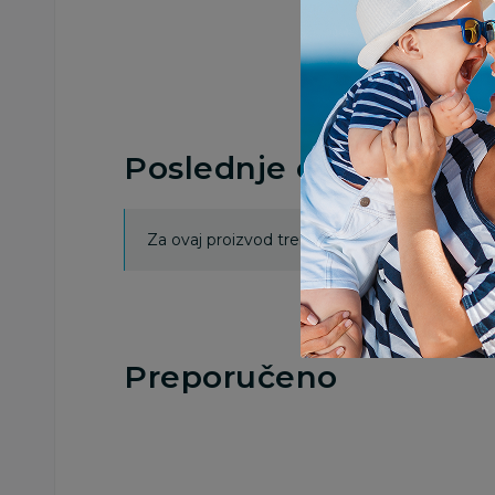
Poslednje ocene proi
Za ovaj proizvod trenutno nema ocena. Ocenj
Preporučeno