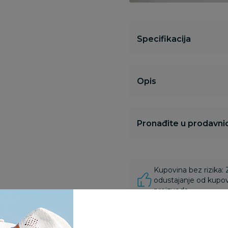
Specifikacija
Opis
Pronađite u prodavnic
Kupovina bez rizika:
odustajanje od kupov
proizvoda.
Za porudžbine vrednos