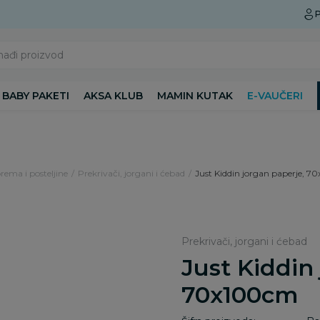
Preuzmite Aksa aplikaciju
P
nađi proizvod
BABY PAKETI
AKSA KLUB
MAMIN KUTAK
E-VAUČERI
rema i posteljine
Prekrivači, jorgani i ćebad
Just Kiddin jorgan paperje, 
Prekrivači, jorgani i ćebad
Just Kiddin
70x100cm