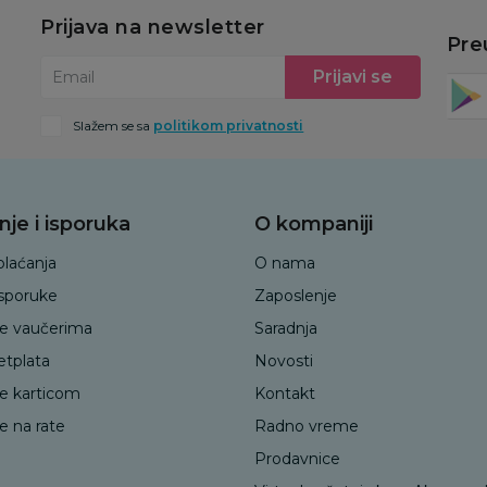
Prijava na newsletter
Pre
Prijavi se
Email
Slažem se sa
politikom privatnosti
nje i isporuka
O kompaniji
plaćanja
O nama
isporuke
Zaposlenje
je vaučerima
Saradnja
etplata
Novosti
je karticom
Kontakt
e na rate
Radno vreme
Prodavnice