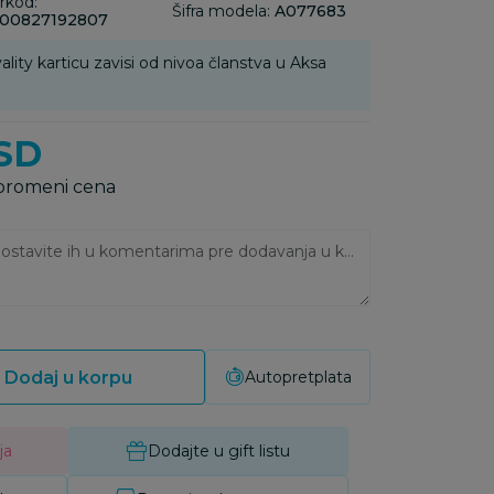
rkod:
Šifra modela:
A077683
00827192807
ality karticu zavisi od nivoa članstva u Aksa
SD
 promeni cena
Ukoliko imate napomene, ostavite ih u komentarima pre dodavanja u korpu:
Dodaj u korpu
Autopretplata
ja
Dodajte u gift listu