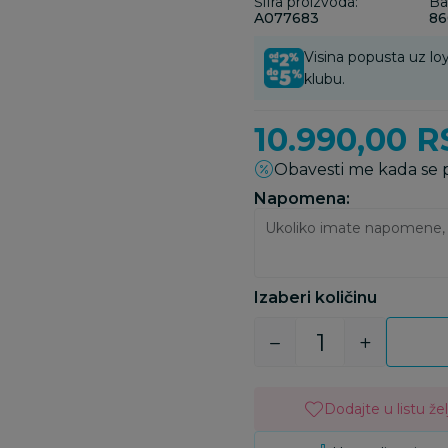
Šifra proizvoda:
Ba
A077683
86
Visina popusta uz loy
klubu.
10.990,00
R
Obavesti me kada se
Napomena:
Izaberi količinu
Dodajte u listu žel