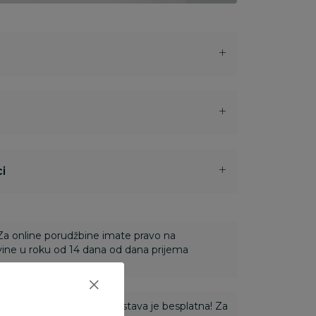
i
 Za online porudžbine imate pravo na
ine u roku od 14 dana od dana prijema
ti 3.500,00 rsd i više dostava je besplatna! Za