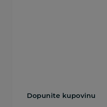
Prekrivači, jorgani i ćebad
Prekrivači, jorgani i ćeb
Just Kiddin prekrivač
Just Kiddin prekriv
75x100cm, unisex
70x100cm, unisex
2.140,00
RSD
1.790,00
RSD
Dodaj u korpu
Dodaj u korp
Dopunite kupovinu