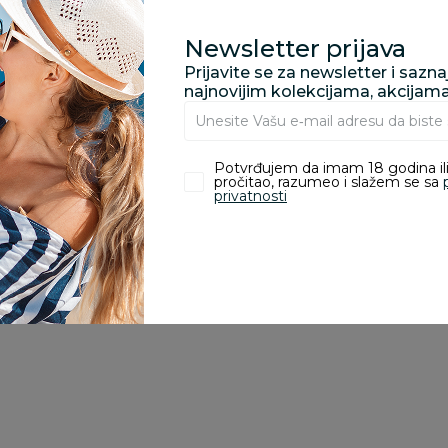
porudžbine vrednosti
rsd.
Newsletter prijava
Prijavite se za newsletter i sazn
najnovijim kolekcijama, akcijam
zvoda
Potvrđujem da imam 18 godina ili
pročitao, razumeo i slažem se sa
privatnosti
ivanje je omogućeno samo korisnicima koji su kupili proizvod.