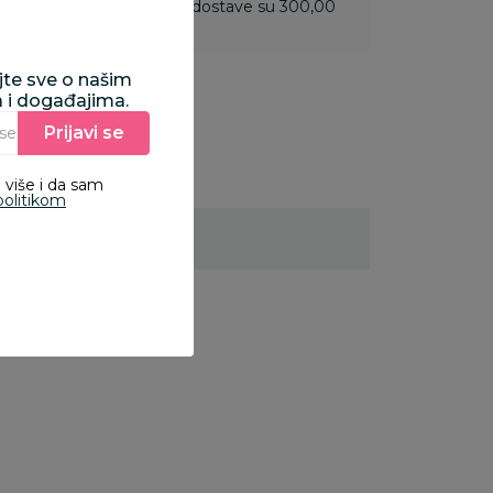
 do 3.499,99 rsd troškovi dostave su 300,00
ajte sve o našim
a i događajima.
Prijavi se
Unesite Vašu e‑mail adresu da biste se prijavili na newsletter.
 više i da sam
politikom