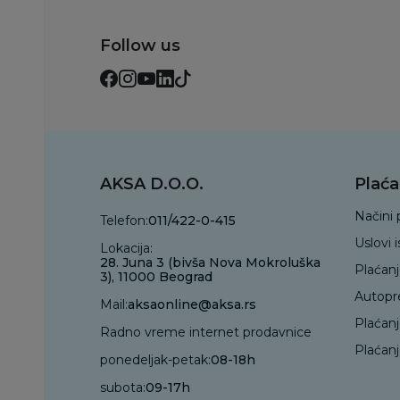
Follow us
AKSA D.O.O.
Plaća
Načini 
Telefon:
011/422-0-415
Uslovi 
Lokacija:
28. Juna 3 (bivša Nova Mokroluška
Plaćan
3), 11000 Beograd
Autopr
Mail:
aksaonline@aksa.rs
Plaćan
Radno vreme internet prodavnice
Plaćanj
ponedeljak-petak:
08-18h
subota:
09-17h