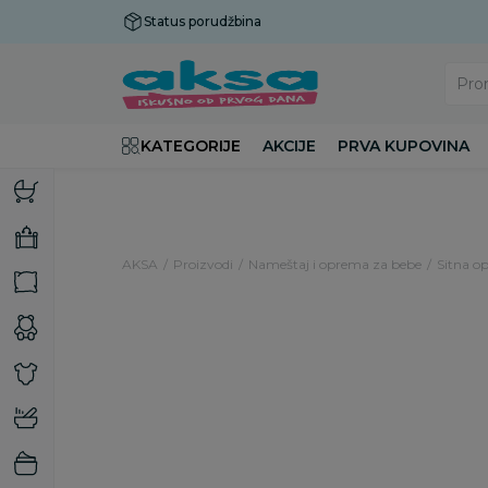
Status porudžbina
Plaćanje do 9 rata!
Pro
KATEGORIJE
AKCIJE
PRVA KUPOVINA
AKSA
Proizvodi
Nameštaj i oprema za bebe
Sitna op