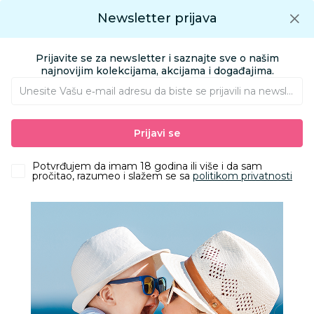
Preuzmite Aksa aplikaciju
Newsletter prijava
Google play
Aksa APP
0
0
Preuzmite besplatno Aksa Aplikaciju
App store
Prijavite se za newsletter i saznajte sve o našim
Pronađi proizvod
najnovijim kolekcijama, akcijama i događajima.
Unesite Vašu e‑mail adresu da biste se prijavili na newsletter.
AKSA
Proizvodi
Kolica i autosedišta
Kolica za bebe i decu
Prijavi se
Ramovi i nosiljke za kolica
Cybex nosiljka za Mios 3.0., Rockstar
Potvrđujem da imam 18 godina ili više i da sam
pročitao, razumeo i slažem se sa
politikom privatnosti