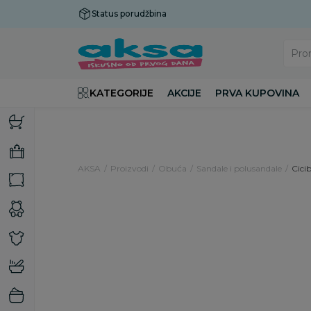
Status porudžbina
Plaćanje do 9 rata!
Pro
KATEGORIJE
AKCIJE
PRVA KUPOVINA
AKSA
Proizvodi
Obuća
Sandale i polusandale
Cici
33
%