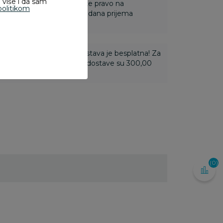
 više i da sam
 Za online porudžbine imate pravo na
politikom
ine u roku od 14 dana od dana prijema
ti 3.500,00 rsd i više dostava je besplatna! Za
 do 3.499,99 rsd troškovi dostave su 300,00
(0)