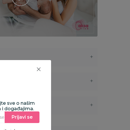
ajte sve o našim
i
a i događajima.
Prijavi se
Unesite Vašu e‑mail adresu da biste se prijavili na newsletter.