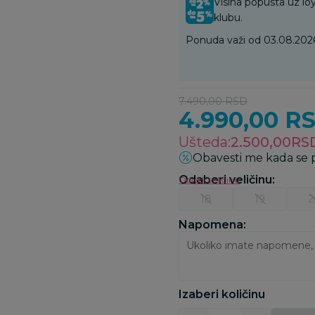
Visina popusta uz loy
klubu.
Ponuda važi od 03.08.2026
7.490,00
RSD
4.990,00
R
Ušteda:
2.500,00
RS
Obavesti me kada se
Odaberi veličinu
:
Odredi veličinu
18
19
2
Napomena:
Izaberi količinu