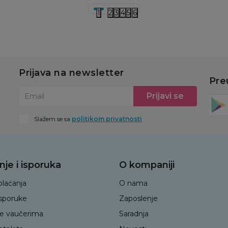
1
2
3
4
5
6
Prijava na newsletter
Pre
Prijavi se
Email
Slažem se sa
politikom privatnosti
nje i isporuka
O kompaniji
plaćanja
O nama
isporuke
Zaposlenje
je vaučerima
Saradnja