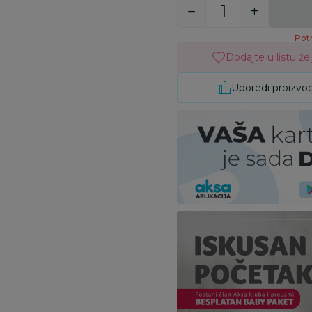
Potr
Dodajte u listu žel
Uporedi proizvo