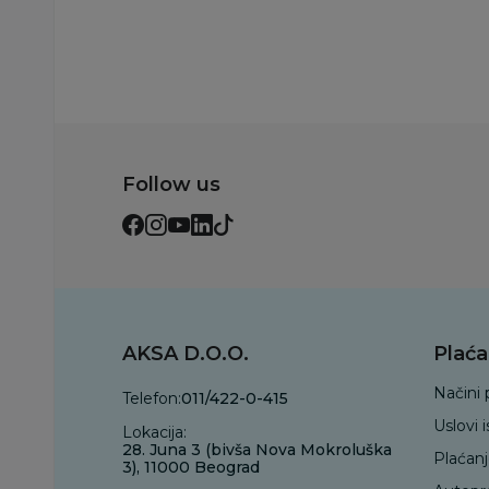
Follow us
AKSA D.O.O.
Plaća
Načini 
Telefon:
011/422-0-415
Uslovi 
Lokacija:
28. Juna 3 (bivša Nova Mokroluška
Plaćan
3), 11000 Beograd