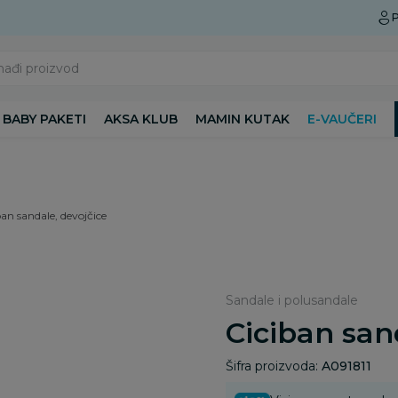
Preuzmite Aksa aplikaciju
P
nađi proizvod
BABY PAKETI
AKSA KLUB
MAMIN KUTAK
E-VAUČERI
ban sandale, devojčice
Sandale i polusandale
Ciciban san
Šifra proizvoda:
A091811