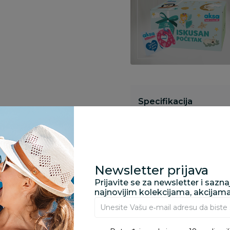
Specifikacija
Opis
Newsletter prijava
Prijavite se za newsletter i sazn
Pronađite u prodavnic
najnovijim kolekcijama, akcijam