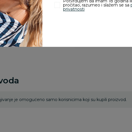
Potvrđujem da imam 18 godina ili
Kupovina bez rizika:
pročitao, razumeo i slažem se sa
odustajanje od kupov
privatnosti
proizvoda.
Za porudžbine vrednos
porudžbine vrednosti
rsd.
zvoda
ivanje je omogućeno samo korisnicima koji su kupili proizvod.