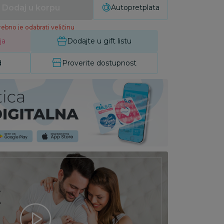
Dodaj u korpu
Autopretplata
ebno je odabrati veličinu
ja
Dodajte u gift listu
d
Proverite dostupnost