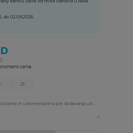
ality karticu zavisi od nivoa članstva u Aksa
. do 02.09.2026.
SD
D
 promeni cena
0
21
Ukoliko imate napomene, ostavite ih u komentarima pre dodavanja u korpu: