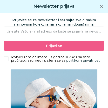
Preuzmite Aksa aplikaciju
Newsletter prijava
Google play
Aksa APP
0
0
Preuzmite besplatno Aksa Aplikaciju
App store
Prijavite se za newsletter i saznajte sve o našim
Pronađi proizvod
najnovijim kolekcijama, akcijama i događajima.
Unesite Vašu e‑mail adresu da biste se prijavili na newsletter.
AKSA
Proizvodi
Obuća
Sandale i polusandale
Prijavi se
Ciciban sandale, devojčice
Potvrđujem da imam 18 godina ili više i da sam
pročitao, razumeo i slažem se sa
politikom privatnosti
34
%