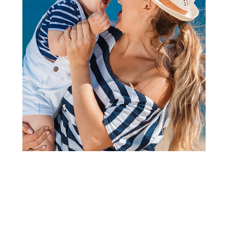
2
3
4
5
1
Sandale i polusandale
Ciciban sandale, devojčice
Šifra proizvoda:
A091813
Visina popusta uz loyality karticu zavisi od nivoa
članstva u Aksa klubu.
Ponuda važi od 03.08.2026. do 02.09.2026.