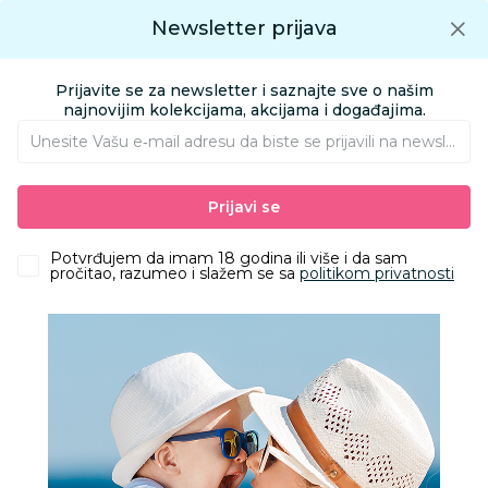
Preuzmite Aksa aplikaciju
Newsletter prijava
Google play
Aksa APP
0
0
Preuzmite besplatno Aksa Aplikaciju
App store
Prijavite se za newsletter i saznajte sve o našim
Pronađi proizvod
najnovijim kolekcijama, akcijama i događajima.
Unesite Vašu e‑mail adresu da biste se prijavili na newsletter.
AKSA
Proizvodi
Ishrana
Čaše, pribor i posude za hranjenje
Prijavi se
Setovi za hranjenje
Baby Chef silikonska portikla roze, cvetići
Potvrđujem da imam 18 godina ili više i da sam
pročitao, razumeo i slažem se sa
politikom privatnosti