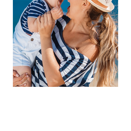
Setovi za hranjenje
Baby Chef silikonska portikla
roze, cvetići
Šifra proizvoda:
A102451
Barkod:
8600856064908
Šifra modela:
A102451
Visina popusta uz loyality karticu zavisi od nivoa
članstva u Aksa klubu.