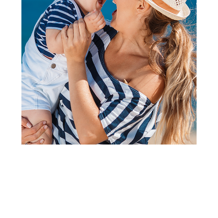
Slatke kašice
Nutirno pouch prebiotik
jabuka kruš brokoli 100g
Šifra proizvoda:
A105512
Barkod:
8606019650490
Šifra modela:
A105512
Redovna Aksa akcija traje od 01.08.2026. do 31.08.2026.