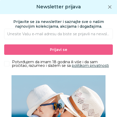
Preuzmite Aksa aplikaciju
Newsletter prijava
Google play
Aksa APP
0
0
Preuzmite besplatno Aksa Aplikaciju
App store
Prijavite se za newsletter i saznajte sve o našim
Pronađi proizvod
najnovijim kolekcijama, akcijama i događajima.
Unesite Vašu e‑mail adresu da biste se prijavili na newsletter.
AKSA
Proizvodi
Ishrana
Hrana za bebe i decu
Prijavi se
Gotove kašice i deserti
Slatke kašice
Nutirno pouch prebiotik jabuka kruš brokoli 100g
Potvrđujem da imam 18 godina ili više i da sam
pročitao, razumeo i slažem se sa
politikom privatnosti
11
%