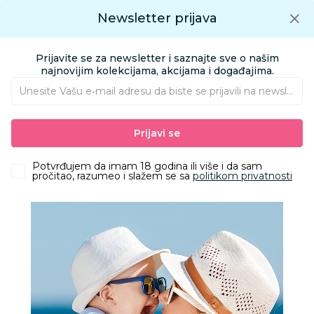
Preuzmite Aksa aplikaciju
Newsletter prijava
Google play
Aksa APP
0
0
Preuzmite besplatno Aksa Aplikaciju
App store
Prijavite se za newsletter i saznajte sve o našim
Pronađi proizvod
najnovijim kolekcijama, akcijama i događajima.
Unesite Vašu e‑mail adresu da biste se prijavili na newsletter.
AKSA
Proizvodi
Ishrana
Hrana za bebe i decu
Prijavi se
Gotove kašice i deserti
Slatke kašice
Lino Bio jabuka.mango,breskva pouch 100g
Potvrđujem da imam 18 godina ili više i da sam
pročitao, razumeo i slažem se sa
politikom privatnosti