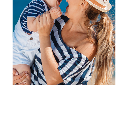
Slatke kašice
Lino Bio
jabuka.mango,breskva pouch
100g
Šifra proizvoda:
A073604
Barkod:
3856020261412
Šifra modela:
A073604