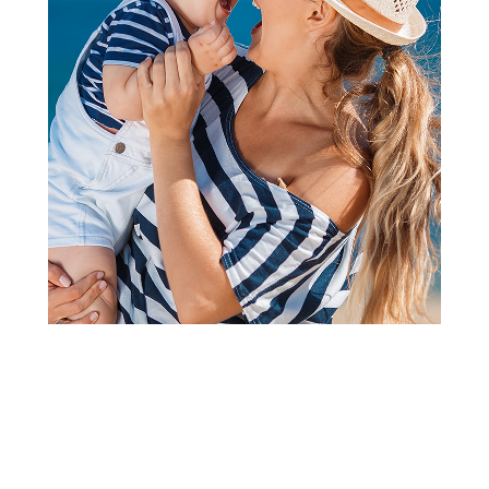
Slatkiši
Bazooka juicy drop pop 26g
Šifra proizvoda:
A104908
Barkod:
5011053013591
Šifra modela:
A104908
249,00
RSD
Obavesti me kada se promeni cena