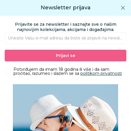
Preuzmite Aksa aplikaciju
Newsletter prijava
Google play
Aksa APP
0
0
Preuzmite besplatno Aksa Aplikaciju
App store
Prijavite se za newsletter i saznajte sve o našim
Pronađi proizvod
najnovijim kolekcijama, akcijama i događajima.
Unesite Vašu e‑mail adresu da biste se prijavili na newsletter.
AKSA
Proizvodi
Ishrana
Konditori
Slatkiši
Prijavi se
Bazooka juicy drop pop 26g
Potvrđujem da imam 18 godina ili više i da sam
pročitao, razumeo i slažem se sa
politikom privatnosti