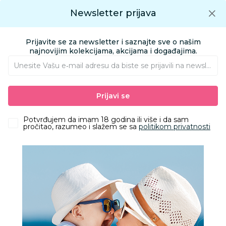
Preuzmite Aksa aplikaciju
Newsletter prijava
Google play
Aksa APP
0
0
Preuzmite besplatno Aksa Aplikaciju
App store
Prijavite se za newsletter i saznajte sve o našim
Pronađi proizvod
najnovijim kolekcijama, akcijama i događajima.
Unesite Vašu e‑mail adresu da biste se prijavili na newsletter.
nb-product-options
Prijavi se
Opcije
Values
nb7-
Potvrđujem da imam 18 godina ili više i da sam
NBProductCard31
pročitao, razumeo i slažem se sa
politikom privatnosti
default_product_product-
card-primary
nb7-
1200x1200
default_product_product-
dimensions-full
nb7-
800x800
default_product_product-
dimensions-details