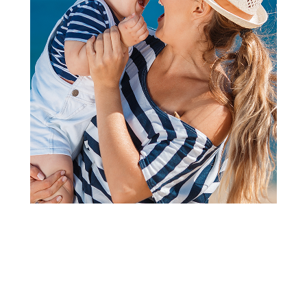
nb7-
350x350
default_product_product-
dimensions-listing
nb7-
150x150
default_product_product-
dimensions-small
nb7-
0
default_product_product-
listing-template
nb7-
/files/files/aksaLoyaltyPriceImg.
default_product_product-
loyalty-image
nb-loyalty-options
Opcije
Values
nb7-
nbsoft_nav
default_loyalty_loyalty-
type-system