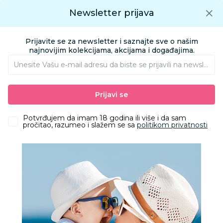
Preuzmite Aksa aplikaciju
Newsletter prijava
Google play
Aksa APP
0
0
Preuzmite besplatno Aksa Aplikaciju
App store
Prijavite se za newsletter i saznajte sve o našim
Pronađi proizvod
najnovijim kolekcijama, akcijama i događajima.
Unesite Vašu e‑mail adresu da biste se prijavili na newsletter.
AKSA
Proizvodi
Kućni tekstil
Ukrasni jastuci
Prijavi se
Stefan ukrasni jastuk Partizan, 40x40cm
Potvrđujem da imam 18 godina ili više i da sam
pročitao, razumeo i slažem se sa
politikom privatnosti