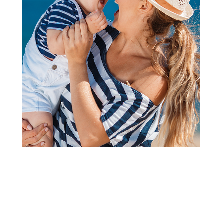
Ukrasni jastuci
Stefan ukrasni jastuk Partizan,
40x40cm
Šifra proizvoda:
A101790
Barkod:
8600528078684
Šifra modela:
A101790
Visina popusta uz loyality karticu zavisi od nivoa
članstva u Aksa klubu.