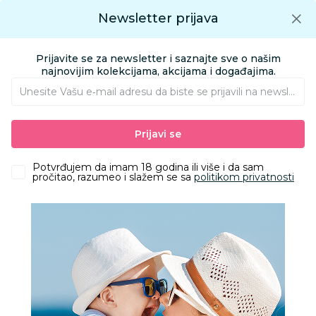
Preuzmite Aksa aplikaciju
Newsletter prijava
Google play
Aksa APP
0
0
Preuzmite besplatno Aksa Aplikaciju
App store
Prijavite se za newsletter i saznajte sve o našim
Pronađi proizvod
najnovijim kolekcijama, akcijama i događajima.
Unesite Vašu e‑mail adresu da biste se prijavili na newsletter.
AKSA
Proizvodi
Kućni tekstil
Ukrasni jastuci
Prijavi se
Stefan ukrasni jastuk oblak, 40x40
Potvrđujem da imam 18 godina ili više i da sam
pročitao, razumeo i slažem se sa
politikom privatnosti