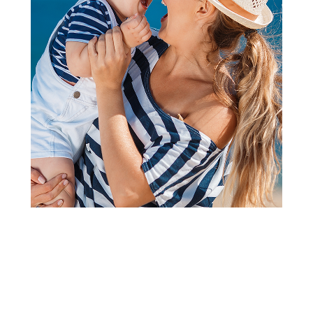
Ukrasni jastuci
Stefan ukrasni jastuk oblak,
40x40
Šifra proizvoda:
A102316
Barkod:
8600528051212
Šifra modela:
A102316
Visina popusta uz loyality karticu zavisi od nivoa
članstva u Aksa klubu.