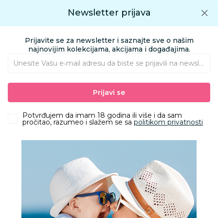
Preuzmite Aksa aplikaciju
Newsletter prijava
Google play
Aksa APP
0
0
Preuzmite besplatno Aksa Aplikaciju
App store
Prijavite se za newsletter i saznajte sve o našim
Pronađi proizvod
najnovijim kolekcijama, akcijama i događajima.
Unesite Vašu e‑mail adresu da biste se prijavili na newsletter.
AKSA
Proizvodi
Ishrana
Hrana za bebe i decu
Prijavi se
Voda, čajevi za bebe
Becutan čaj sa aronijom 20g
Potvrđujem da imam 18 godina ili više i da sam
pročitao, razumeo i slažem se sa
politikom privatnosti