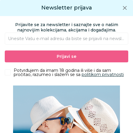
Preuzmite Aksa aplikaciju
Newsletter prijava
Google play
Aksa APP
0
0
Preuzmite besplatno Aksa Aplikaciju
App store
Prijavite se za newsletter i saznajte sve o našim
Pronađi proizvod
najnovijim kolekcijama, akcijama i događajima.
Unesite Vašu e‑mail adresu da biste se prijavili na newsletter.
AKSA
Proizvodi
Igračke i knjižara
Igračke za bebe
Zvečke
Prijavi se
Playgro zvečka sa likom lava
Potvrđujem da imam 18 godina ili više i da sam
pročitao, razumeo i slažem se sa
politikom privatnosti