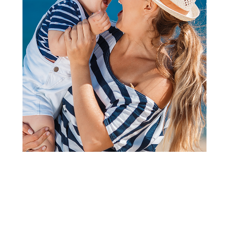
2
1
Accesseories
Liewood naočare Darla 4-
10god,Peppermint transpar
Šifra proizvoda:
A103859
Barkod:
5715493516413
Šifra modela:
A103859
Obavesti me kada se promeni cena