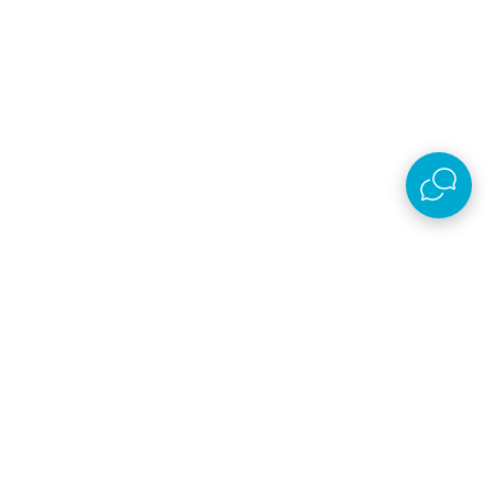
Preuzmi aplikaciju
AKSA D.O.O.
Plaćanje i isporuka
O kompaniji
Online prodaja