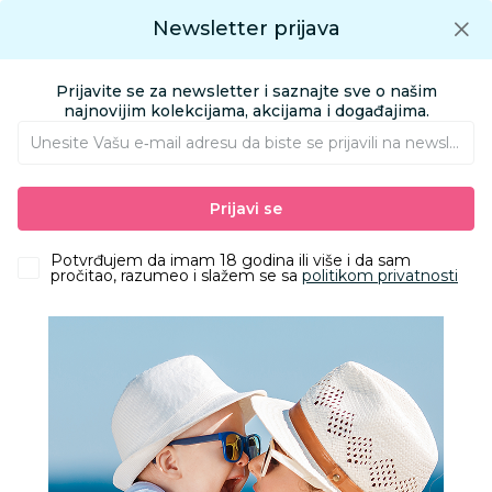
Preuzmite Aksa aplikaciju
Newsletter prijava
Google play
Aksa APP
0
0
Preuzmite besplatno Aksa Aplikaciju
App store
Prijavite se za newsletter i saznajte sve o našim
Pronađi proizvod
najnovijim kolekcijama, akcijama i događajima.
Unesite Vašu e‑mail adresu da biste se prijavili na newsletter.
AKSA
Proizvodi
Odeća
Odeća za decu
Accesseories
Prijavi se
Liewood naočare Darla 4-10god,Peppermint transpar
Potvrđujem da imam 18 godina ili više i da sam
pročitao, razumeo i slažem se sa
politikom privatnosti