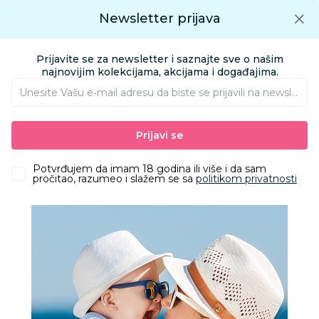
Preuzmite Aksa aplikaciju
Newsletter prijava
Google play
Aksa APP
0
0
Preuzmite besplatno Aksa Aplikaciju
App store
Prijavite se za newsletter i saznajte sve o našim
Pronađi proizvod
najnovijim kolekcijama, akcijama i događajima.
Unesite Vašu e‑mail adresu da biste se prijavili na newsletter.
AKSA
Proizvodi
Igračke i knjižara
Igračke za decu - Dečije igračke
Prijavi se
Alati i akcioni setovi za dečake
Ng paketići za dečake - 999 rsd
Potvrđujem da imam 18 godina ili više i da sam
pročitao, razumeo i slažem se sa
politikom privatnosti