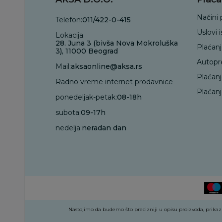
Načini 
Telefon:
011/422-0-415
Uslovi 
Lokacija:
28. Juna 3 (bivša Nova Mokroluška
Plaćan
3), 11000 Beograd
Autopr
Mail:
aksaonline@aksa.rs
Plaćan
Radno vreme internet prodavnice
Plaćanj
ponedeljak-petak:
08-18h
subota:
09-17h
nedelja:
neradan dan
Nastojimo da budemo što precizniji u opisu proizvoda, prikazu