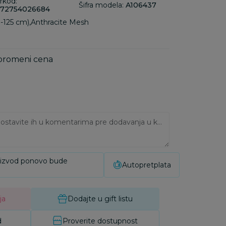
rkod:
Šifra modela:
A106437
72754026684
-125 cm),Anthracite Mesh
 promeni cena
Ukoliko imate napomene, ostavite ih u komentarima pre dodavanja u korpu:
oizvod ponovo bude
Autopretplata
ja
Dodajte u gift listu
d
Proverite dostupnost