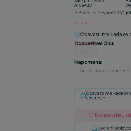
Šifra proizvoda:
Ba
A106437
70
BeSafe a-s Beyond2 360 (61
Vidi više
Obavesti me kada se
Odaberi veličinu
:
Odredi veličinu
NSZ
Napomena:
Obavesti me kada pr
dostupan
Dodajte u listu žel
Uporedi proizvo