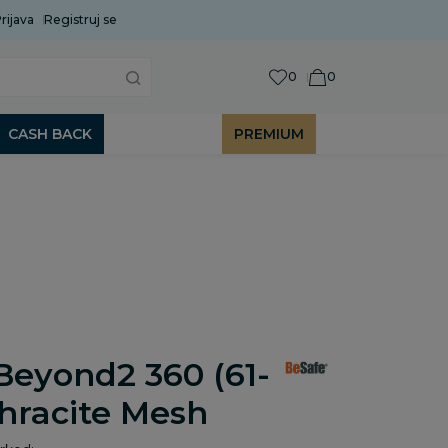
rijava
Uobičajeni rok isporuke je 2 do 7 radnih dana!
Registruj se
P
0
0
CASH BACK
PREMIUM
Beyond2 360 (61-
hracite Mesh