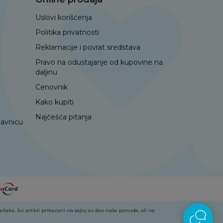
Uslovi korišćenja
Politika privatnosti
Reklamacije i povrat sredstava
Pravo na odustajanje od kupovine na
daljinu
Cenovnik
Kako kupiti
Najčešća pitanja
davnicu
aka. Svi artikli prikazani na sajtu su deo naše ponude, ali ne