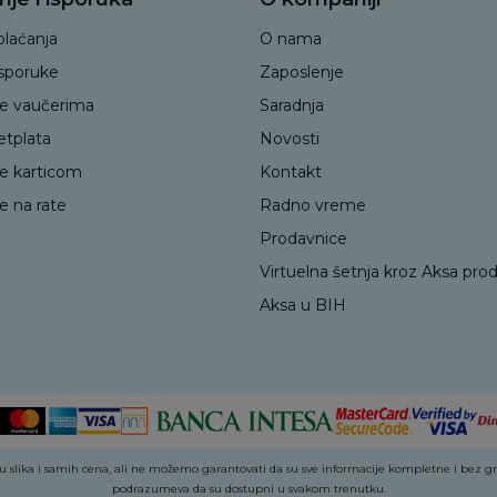
plaćanja
O nama
isporuke
Zaposlenje
je vaučerima
Saradnja
etplata
Novosti
je karticom
Kontakt
e na rate
Radno vreme
Prodavnice
Virtuelna šetnja kroz Aksa pro
Aksa u BIH
 slika i samih cena, ali ne možemo garantovati da su sve informacije kompletne i bez greš
podrazumeva da su dostupni u svakom trenutku.