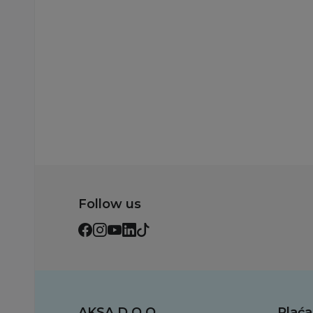
Dodaj u korpu
Dodaj u korp
Follow us
AKSA D.O.O.
Plaća