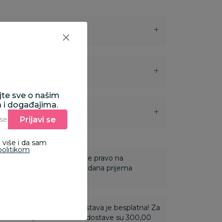
ajte sve o našim
a i događajima.
i
Prijavi se
Unesite Vašu e‑mail adresu da biste se prijavili na newsletter.
 više i da sam
politikom
 Za online porudžbine imate pravo na
ine u roku od 14 dana od dana prijema
ti 3.500,00 rsd i više dostava je besplatna! Za
 do 3.499,99 rsd troškovi dostave su 300,00