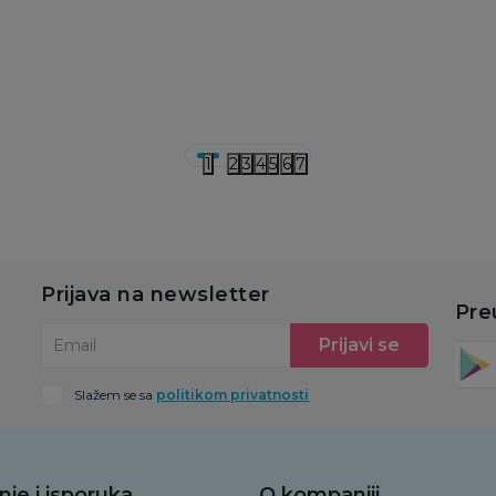
u
Dodaj u korpu
Dodaj u korpu
1
2
3
4
5
6
7
Prijava na newsletter
Pre
Prijavi se
Email
Slažem se sa
politikom privatnosti
nje i isporuka
O kompaniji