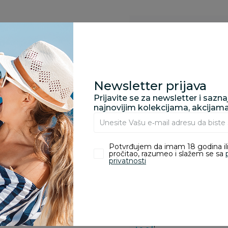
Specifikacija
Opis
Newsletter prijava
Prijavite se za newsletter i sazn
najnovijim kolekcijama, akcijam
Pronađite u prodavnic
Potvrđujem da imam 18 godina ili
pročitao, razumeo i slažem se sa
privatnosti
Kupovina bez rizika:
odustajanje od kupov
proizvoda.
Za porudžbine vrednos
porudžbine vrednosti