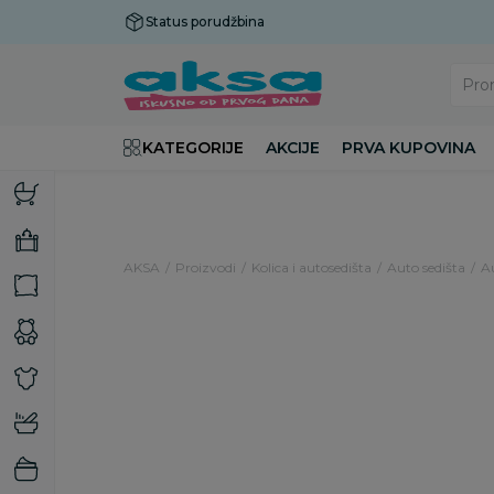
Status porudžbina
Plaćanje do 9 rata!
Pro
KATEGORIJE
AKCIJE
PRVA KUPOVINA
AKSA
Proizvodi
Kolica i autosedišta
Auto sedišta
Au