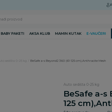
Preuzmite Aksa aplikaciju
P
nađi proizvod
BABY PAKETI
AKSA KLUB
MAMIN KUTAK
E-VAUČERI
to sedišta 0-25 kg
BeSafe a-s Beyond2 360 (61-125 cm),Anthracite Mesh
Auto sedišta 0-25 kg
BeSafe a-s 
125 cm),Ant