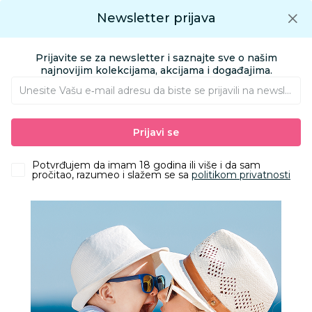
Preuzmite Aksa aplikaciju
Newsletter prijava
Google play
Aksa APP
0
0
Preuzmite besplatno Aksa Aplikaciju
App store
Prijavite se za newsletter i saznajte sve o našim
Pronađi proizvod
najnovijim kolekcijama, akcijama i događajima.
Unesite Vašu e‑mail adresu da biste se prijavili na newsletter.
AKSA
Proizvodi
Odeća
Odeća za bebe
Bodići i bodi-benkice
Prijavi se
Just Kiddin bodi kr, dečaci
Potvrđujem da imam 18 godina ili više i da sam
pročitao, razumeo i slažem se sa
politikom privatnosti