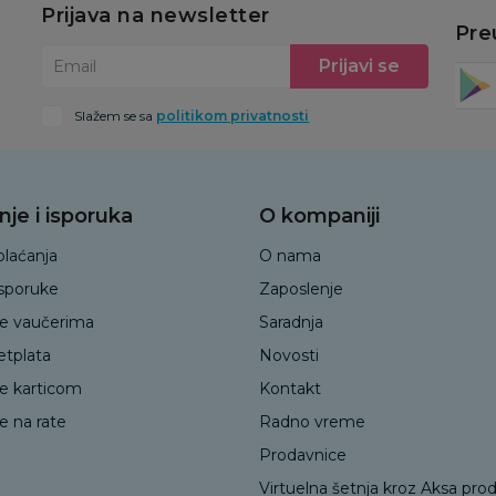
Prijava na newsletter
Pre
Prijavi se
Email
Slažem se sa
politikom privatnosti
nje i isporuka
O kompaniji
plaćanja
O nama
isporuke
Zaposlenje
je vaučerima
Saradnja
etplata
Novosti
je karticom
Kontakt
e na rate
Radno vreme
Prodavnice
Virtuelna šetnja kroz Aksa pro