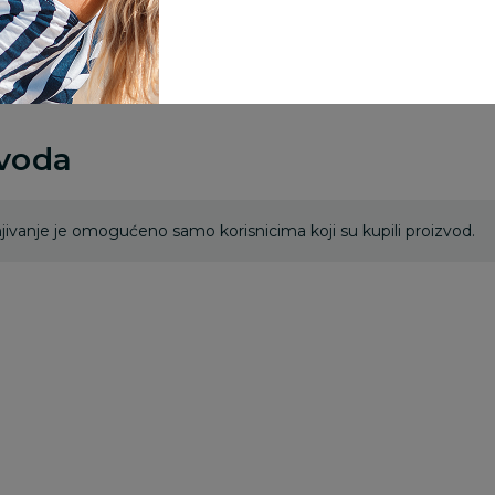
rsd.
zvoda
ivanje je omogućeno samo korisnicima koji su kupili proizvod.