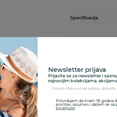
Specifikacija
Opis
Pronađite u prodavnic
Newsletter prijava
Prijavite se za newsletter i sazn
najnovijim kolekcijama, akcijam
Kupovina bez rizika:
odustajanje od kupov
proizvoda.
Potvrđujem da imam 18 godina ili
pročitao, razumeo i slažem se sa
privatnosti
Za porudžbine vrednos
porudžbine vrednosti