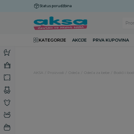
Status porudžbina
Plaćanje do 9 rata!
Pro
KATEGORIJE
AKCIJE
PRVA KUPOVINA
AKSA
Proizvodi
Odeća
Odeća za bebe
Bodići i bod