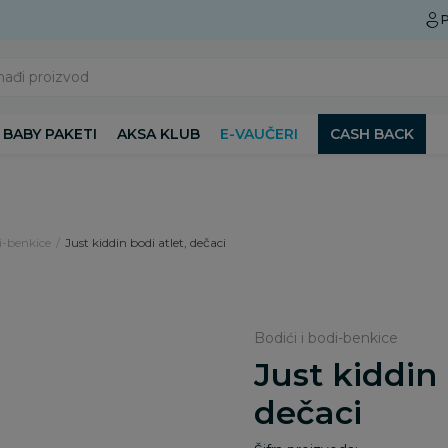
Preuzmite Aksa aplikaciju
P
nađi proizvod
BABY PAKETI
AKSA KLUB
E-VAUČERI
CASH BACK
i-benkice
Just kiddin bodi atlet, dečaci
Bodići i bodi-benkice
Just kiddin 
dečaci