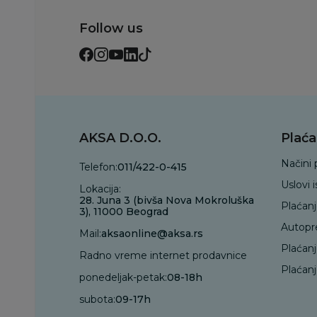
Follow us
AKSA D.O.O.
Plaća
Načini 
Telefon:
011/422-0-415
Uslovi 
Lokacija:
28. Juna 3 (bivša Nova Mokroluška
Plaćan
3), 11000 Beograd
Autopr
Mail:
aksaonline@aksa.rs
Plaćan
Radno vreme internet prodavnice
Plaćanj
ponedeljak-petak:
08-18h
subota:
09-17h