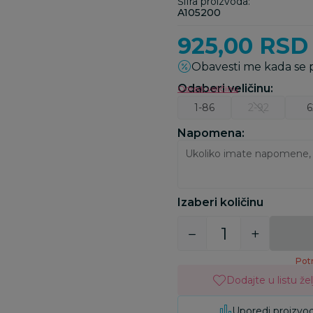
Šifra proizvoda:
A105200
925,00
RSD
Obavesti me kada se
Odaberi veličinu
:
Odredi veličinu
1-86
2-92
6
Napomena:
Izaberi količinu
Potr
Dodajte u listu žel
Uporedi proizvo