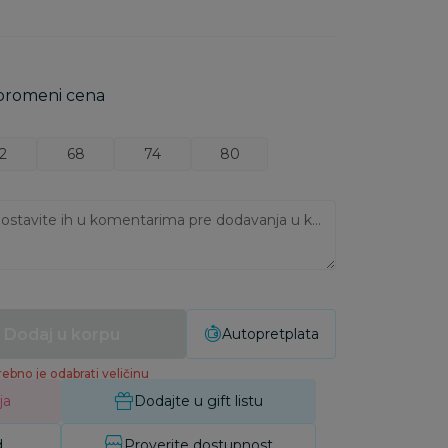
 promeni cena
2
68
74
80
Ukoliko imate napomene, ostavite ih u komentarima pre dodavanja u korpu:
Dodaj u korpu
Autopretplata
ebno je odabrati veličinu
ja
Dodajte u gift listu
d
Proverite dostupnost