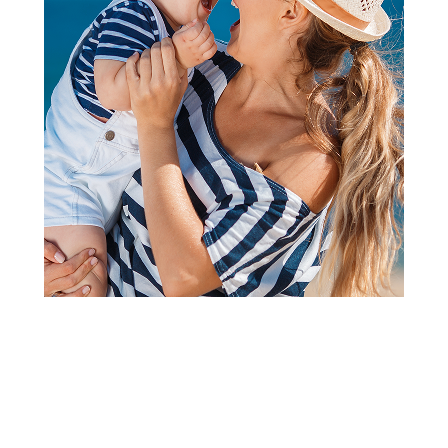
Bodići i bodi-benkice
Just Kiddin bodi benka kr,
dečaci
Šifra proizvoda:
A105198
1.070,00
RSD
Obavesti me kada se promeni cena