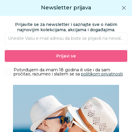
Preuzmite Aksa aplikaciju
Newsletter prijava
Google play
Aksa APP
0
0
Preuzmite besplatno Aksa Aplikaciju
App store
Prijavite se za newsletter i saznajte sve o našim
Pronađi proizvod
najnovijim kolekcijama, akcijama i događajima.
Unesite Vašu e‑mail adresu da biste se prijavili na newsletter.
AKSA
Proizvodi
Odeća
Odeća za bebe
Bodići i bodi-benkice
Prijavi se
Just Kiddin bodi benka kr, dečaci
Potvrđujem da imam 18 godina ili više i da sam
pročitao, razumeo i slažem se sa
politikom privatnosti