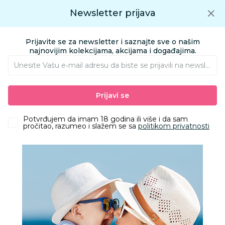
Preuzmite Aksa aplikaciju
Newsletter prijava
Google play
Aksa APP
0
0
Preuzmite besplatno Aksa Aplikaciju
App store
Prijavite se za newsletter i saznajte sve o našim
Pronađi proizvod
najnovijim kolekcijama, akcijama i događajima.
Unesite Vašu e‑mail adresu da biste se prijavili na newsletter.
AKSA
Proizvodi
Odeća
Odeća za bebe
Bodići i bodi-benkice
Prijavi se
Lillo&Pippo bodi kr, devojčice
Potvrđujem da imam 18 godina ili više i da sam
pročitao, razumeo i slažem se sa
politikom privatnosti