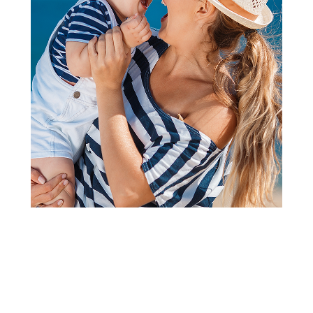
Bodići i bodi-benkice
Lillo&Pippo bodi kr, devojčice
Šifra proizvoda:
A093065
Visina popusta uz loyality karticu zavisi od nivoa
članstva u Aksa klubu.
Aktiviraj kupon u delu MOJI LOYALTY KUPONI i ostvari
-20% na Lillo&Pippo bodiće od 01.08-31.08.