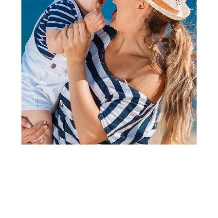
Bojanke za decu | Slikovnice za decu
Laguna Magična vodena
bojanka-dinosaurusi
Šifra proizvoda:
A082167
Barkod:
9788652134267
Šifra modela:
A082167
Visina popusta uz loyality karticu zavisi od nivoa