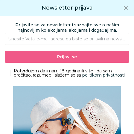
Preuzmite Aksa aplikaciju
Newsletter prijava
Google play
Aksa APP
0
0
Preuzmite besplatno Aksa Aplikaciju
App store
Prijavite se za newsletter i saznajte sve o našim
Pronađi proizvod
najnovijim kolekcijama, akcijama i događajima.
Unesite Vašu e‑mail adresu da biste se prijavili na newsletter.
AKSA
Proizvodi
Igračke i knjižara
Knjižara
Prijavi se
Bojanke za decu | Slikovnice za decu
Laguna Magična vodena bojanka-dinosaurusi
Potvrđujem da imam 18 godina ili više i da sam
pročitao, razumeo i slažem se sa
politikom privatnosti