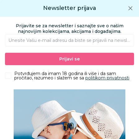
Preuzmite Aksa aplikaciju
Newsletter prijava
Google play
Aksa APP
0
0
Preuzmite besplatno Aksa Aplikaciju
App store
Prijavite se za newsletter i saznajte sve o našim
Pronađi proizvod
najnovijim kolekcijama, akcijama i događajima.
Unesite Vašu e‑mail adresu da biste se prijavili na newsletter.
AKSA
Proizvodi
Odeća
Odeća za decu
Duksevi
Prijavi se
Lillo&Pippo duks, unisex
Potvrđujem da imam 18 godina ili više i da sam
pročitao, razumeo i slažem se sa
politikom privatnosti