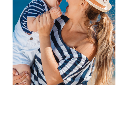
Duksevi
Lillo&Pippo duks, unisex
Šifra proizvoda:
A090643
Barkod:
8600856012008
Šifra modela:
A090643
Visina popusta uz loyality karticu zavisi od nivoa
članstva u Aksa klubu.