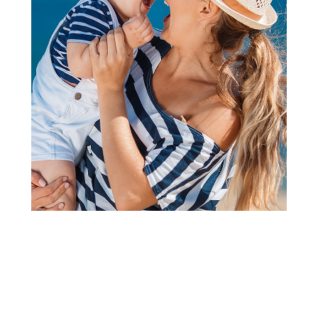
Figure
Gabbys dollhouse set deluxe
sobica asst
Šifra proizvoda:
A086708
Barkod:
778988452745
Šifra modela:
A086708
Visina popusta uz loyality karticu zavisi od nivoa
članstva u Aksa klubu.