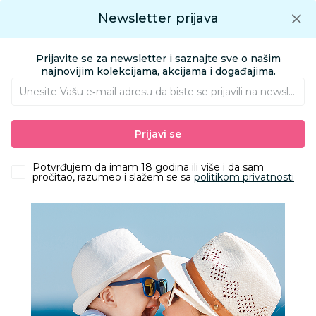
Preuzmite Aksa aplikaciju
Newsletter prijava
Google play
Aksa APP
0
0
Preuzmite besplatno Aksa Aplikaciju
App store
Prijavite se za newsletter i saznajte sve o našim
Pronađi proizvod
najnovijim kolekcijama, akcijama i događajima.
Unesite Vašu e‑mail adresu da biste se prijavili na newsletter.
AKSA
Proizvodi
Igračke i knjižara
Igračke za decu - Dečije igračke
Prijavi se
Figure
Gabbys dollhouse set deluxe sobica asst
Potvrđujem da imam 18 godina ili više i da sam
pročitao, razumeo i slažem se sa
politikom privatnosti