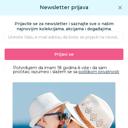
Preuzmite Aksa aplikaciju
Newsletter prijava
Google play
Aksa APP
0
0
Preuzmite besplatno Aksa Aplikaciju
App store
Prijavite se za newsletter i saznajte sve o našim
Pronađi proizvod
najnovijim kolekcijama, akcijama i događajima.
Unesite Vašu e‑mail adresu da biste se prijavili na newsletter.
AKSA
Proizvodi
Nameštaj i oprema za bebe
Hranilice
Prijavi se
Cybex set toranj za učenje Lemo Stone Blue
Potvrđujem da imam 18 godina ili više i da sam
pročitao, razumeo i slažem se sa
politikom privatnosti