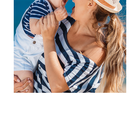
2
3
4
5
1
Hranilice
Cybex set toranj za učenje
Lemo Stone Blue
Šifra proizvoda:
A078354
Barkod:
4063846445240
Šifra modela:
A078354
Cybex je nemački brend koji svojim inovativnim dizajnom,
jednostavnošću i pre svega fokusu na bezbednost stvara
artikle koji su ispred svog vremena. To potvrđuje pre svega