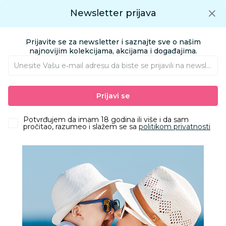
Preuzmite Aksa aplikaciju
Newsletter prijava
Google play
Aksa APP
0
0
Preuzmite besplatno Aksa Aplikaciju
App store
Prijavite se za newsletter i saznajte sve o našim
Pronađi proizvod
najnovijim kolekcijama, akcijama i događajima.
Unesite Vašu e‑mail adresu da biste se prijavili na newsletter.
AKSA
Proizvodi
Nameštaj i oprema za bebe
Hranilice
Prijavi se
Peg Perego Hranilica booster Rialto Petrolio
Potvrđujem da imam 18 godina ili više i da sam
pročitao, razumeo i slažem se sa
politikom privatnosti