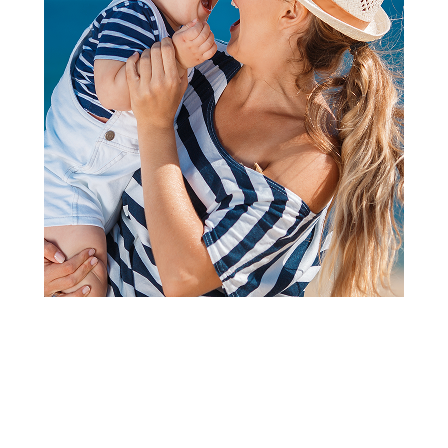
Hranilice
Peg Perego Hranilica booster
Rialto Petrolio
Šifra proizvoda:
A094974
Barkod:
8005475393307
Šifra modela:
A094974
Za decu uzrasta od 9m+
Booster stolica-sedište omogućava da dete sedi za