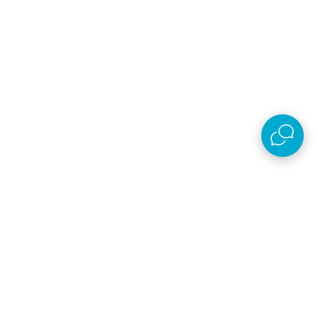
AKSA D.O.O.
Plaćanje i isporuka
O kompaniji
Online prodaja
Nastojimo da budemo što precizniji u opisu proizvoda, prikazu slika i samih cena,
ali ne možemo garantovati da su sve informacije kompletne i bez grešaka. Svi
artikli prikazani na sajtu su deo naše ponude, ali ne podrazumeva da su dostupni
u svakom trenutku.