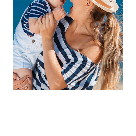
Obriši sve
Instant kaše za bebe
Instant kaše za bebe
Organix organska kaša sa
Baby king instant kaša
bananom i šljivom 200g
pirinač organic 200g
889,00
RSD
449,00
RSD
Dodaj u korpu
Dodaj u korpu