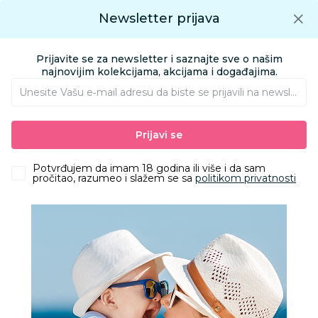
Preuzmite Aksa aplikaciju
Newsletter prijava
Google play
Aksa APP
0
0
Preuzmite besplatno Aksa Aplikaciju
App store
Prijavite se za newsletter i saznajte sve o našim
Pronađi proizvod
najnovijim kolekcijama, akcijama i događajima.
Unesite Vašu e‑mail adresu da biste se prijavili na newsletter.
AKSA
Proizvodi
Ishrana
Hrana za bebe i decu
Prijavi se
Instant kaše za bebe
Potvrđujem da imam 18 godina ili više i da sam
Zeleni kutak
pročitao, razumeo i slažem se sa
politikom privatnosti
Filteri
Zeleni kutak je posebna kategorija u Aksi gde možete
pronaći proizvode od recikliranog I obnovljivog materijala,
organske proizvode i bez glutena.
5 Proizvoda