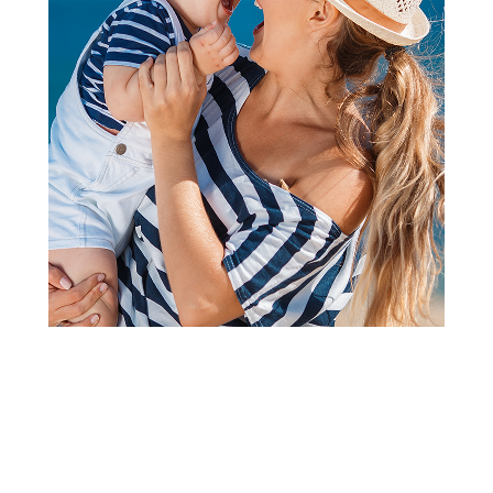
2
1
Jorgani, prekrivači, ćebad
Stefan štep deka kamilica,
200x200
Šifra proizvoda:
A106998
Barkod:
8600528082315
Šifra modela:
A106998