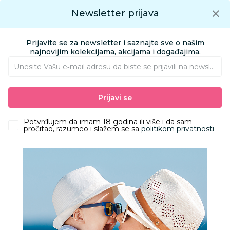
Preuzmite Aksa aplikaciju
Newsletter prijava
Google play
Aksa APP
0
0
Preuzmite besplatno Aksa Aplikaciju
App store
Prijavite se za newsletter i saznajte sve o našim
Pronađi proizvod
najnovijim kolekcijama, akcijama i događajima.
Unesite Vašu e‑mail adresu da biste se prijavili na newsletter.
AKSA
Proizvodi
Kućni tekstil
Tekstilna oprema za bebe i mame
Prijavi se
Jorgani, prekrivači, ćebad
Stefan štep deka kamilica, 200x200
Potvrđujem da imam 18 godina ili više i da sam
pročitao, razumeo i slažem se sa
politikom privatnosti