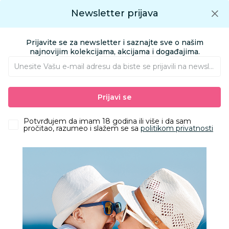
Preuzmite Aksa aplikaciju
Newsletter prijava
Google play
Aksa APP
0
0
Preuzmite besplatno Aksa Aplikaciju
App store
Prijavite se za newsletter i saznajte sve o našim
Pronađi proizvod
najnovijim kolekcijama, akcijama i događajima.
Unesite Vašu e‑mail adresu da biste se prijavili na newsletter.
AKSA
Proizvodi
Igračke i knjižara
Knjižara
Knjige za bebe i decu
Prijavi se
Učimo da brojimo: 5 malih jednoroga
Potvrđujem da imam 18 godina ili više i da sam
pročitao, razumeo i slažem se sa
politikom privatnosti