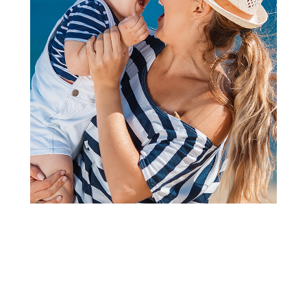
Knjige za bebe i decu
Učimo da brojimo: 5 malih
jednoroga
Šifra proizvoda:
A064983
Barkod:
9788610039801
Šifra modela:
A064983
Visina popusta uz loyality karticu zavisi od nivoa
članstva u Aksa klubu.